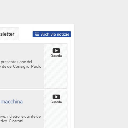
letter
Archivio notizie
Guarda
a presentazione del
ente del Consiglio, Paolo
la macchina
Guarda
, il dietro le quinte dei
ativo. Ciceroni