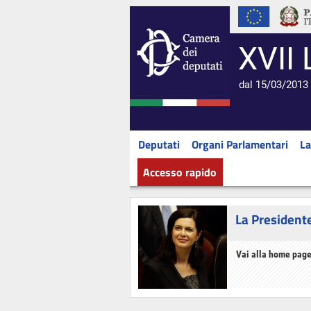
XVII 
dal 15/03/2013 
Deputati
Organi Parlamentari
La
Accesso rapido
La President
Vai alla home page