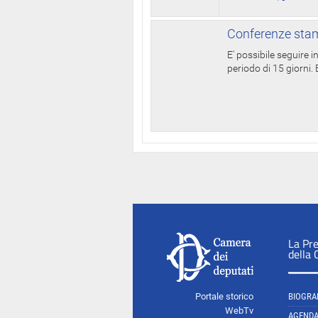
Conferenze stam
E' possibile seguire 
periodo di 15 giorni. E
La Pr
della
Portale storico
BIOGRA
WebTv
AGEND