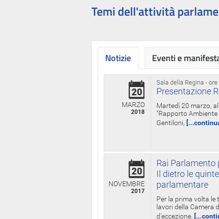
Temi dell'attività parlame
Notizie
Eventi e manifest
Sala della Regina - ore
Presentazione R
20
MARZO
Martedì 20 marzo, all
2018
"Rapporto Ambiente di
Gentiloni,
[...continu
Rai Parlamento p
20
Il dietro le qui
parlamentare
NOVEMBRE
2017
Per la prima volta le
lavori della Camera de
d'eccezione,
[...cont