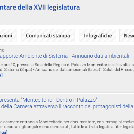
ntare della XVII legislatura
azioni
Comunicati stampa
Infografiche
News
 10
apporto Ambiente di Sistema - Annuario dati ambientali
e ore 10, presso la Sala della Regina di Palazzo Montecitorio si è svolta l
 Sistema (Snpa) - Annuario dei dati ambientali (Ispra)". Saluti del Presid
a]
resenta "Montecitorio - Dentro il Palazzo"
nte della Camera attraverso il racconto dei protagonisti del
 telecamere entrano a Montecitorio per documentare, con immagini esclusive
i deputati, gli angoli meno conosciuti, tutte le attività legate all'iter legisl
inua]