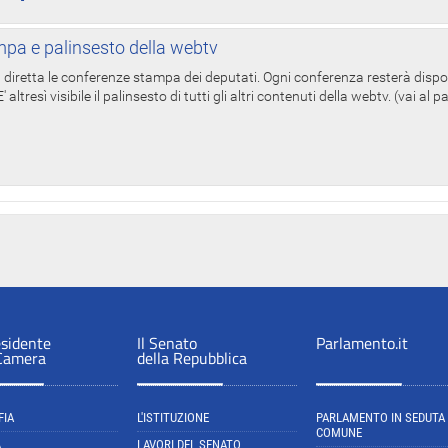
pa e palinsesto della webtv
in diretta le conferenze stampa dei deputati. Ogni conferenza resterà dispo
' altresì visibile il palinsesto di tutti gli altri contenuti della webtv. (vai al 
esidente
Il Senato
Parlamento.it
 Camera
della Repubblica
FIA
L'ISTITUZIONE
PARLAMENTO IN SEDUTA
COMUNE
A
LAVORI DEL SENATO