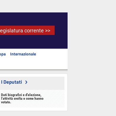
Legislatura corrente >>
opa
Internazionale
I Deputati
Dati biografici e d'elezione,
l'attività svolta e come hanno
votato.