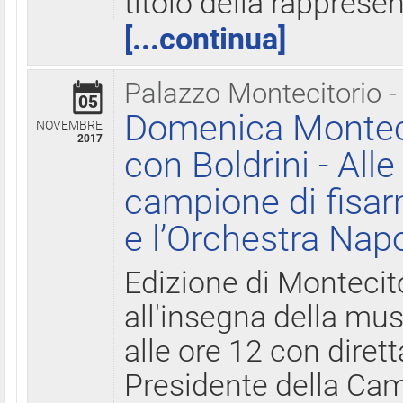
titolo della rapprese
[...continua]
Palazzo Montecitorio -
05
Domenica Monteci
NOVEMBRE
2017
con Boldrini - All
campione di fisar
e l’Orchestra Nap
Edizione di Montecit
all'insegna della mus
alle ore 12 con diret
Presidente della Came