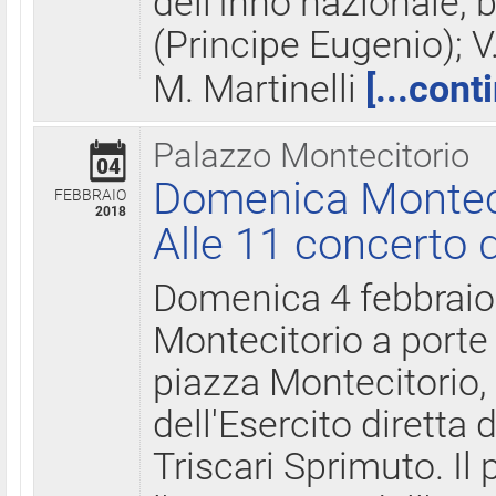
dell'Inno nazionale, 
(Principe Eugenio); V
M. Martinelli
[...cont
Palazzo Montecitorio
04
Domenica Montecit
FEBBRAIO
2018
Alle 11 concerto d
Domenica 4 febbrai
Montecitorio a porte 
piazza Montecitorio, 
dell'Esercito diretta
Triscari Sprimuto. I