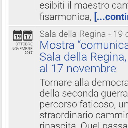
esibiti il maestro c
fisarmonica,
[...cont
Sala della Regina - 19 
19
17
Mostra “comunica
OTTOBRE
NOVEMBRE
Sala della Regina,
2017
al 17 novembre
Tornare alla democra
della seconda guerra 
percorso faticoso, 
straordinario cammin
rinascita. Quel pass