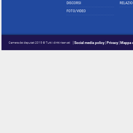
DISCORSI
RELAZIO
FOTO/VIDEO
Social media policy
Privacy
Mappa d
Camera dei deputati 2015 © Tutti i diritti riservati