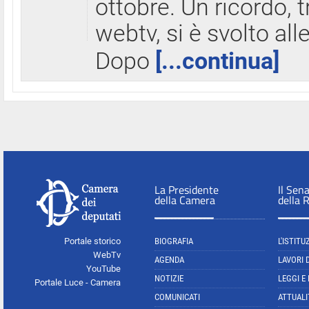
ottobre. Un ricordo, 
webtv, si è svolto all
Dopo
[...continua]
La Presidente
Il Sen
della Camera
della 
Portale storico
BIOGRAFIA
L'ISTITU
WebTv
AGENDA
LAVORI 
YouTube
NOTIZIE
LEGGI E
Portale Luce - Camera
COMUNICATI
ATTUALI