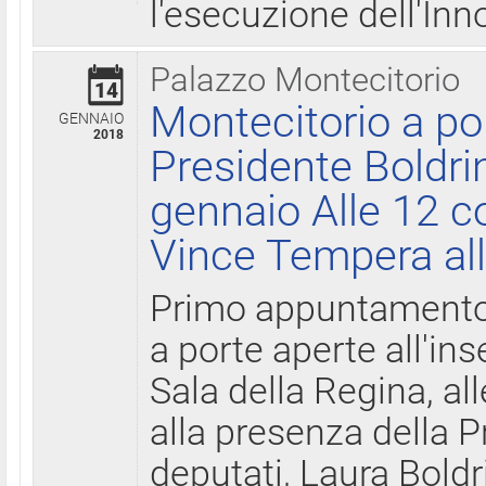
l'esecuzione dell'Inn
Palazzo Montecitorio
14
Montecitorio a po
GENNAIO
2018
Presidente Boldri
gennaio Alle 12 c
Vince Tempera all
Primo appuntamento 
a porte aperte all'in
Sala della Regina, all
alla presenza della 
deputati, Laura Boldri