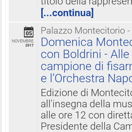
titolo della rapprese
[...continua]
Palazzo Montecitorio -
05
Domenica Monteci
NOVEMBRE
2017
con Boldrini - All
campione di fisar
e l’Orchestra Nap
Edizione di Montecit
all'insegna della mus
alle ore 12 con diret
Presidente della Came