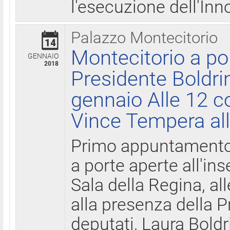
l'esecuzione dell'Inn
Palazzo Montecitorio
14
Montecitorio a po
GENNAIO
2018
Presidente Boldri
gennaio Alle 12 c
Vince Tempera all
Primo appuntamento 
a porte aperte all'in
Sala della Regina, all
alla presenza della 
deputati, Laura Boldri