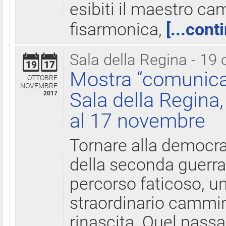
esibiti il maestro c
fisarmonica,
[...cont
Sala della Regina - 19 
19
17
Mostra “comunica
OTTOBRE
NOVEMBRE
Sala della Regina,
2017
al 17 novembre
Tornare alla democra
della seconda guerra 
percorso faticoso, 
straordinario cammin
rinascita. Quel pass