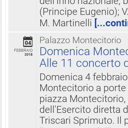
dell'Inno nazionale, 
(Principe Eugenio); V
M. Martinelli
[...cont
Palazzo Montecitorio
04
Domenica Montecit
FEBBRAIO
2018
Alle 11 concerto d
Domenica 4 febbrai
Montecitorio a porte 
piazza Montecitorio, 
dell'Esercito diretta
Triscari Sprimuto. I