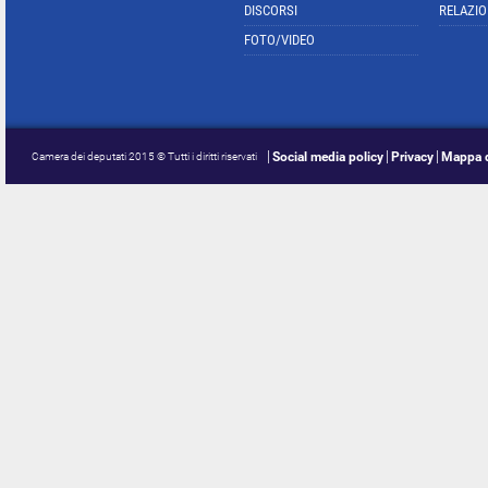
DISCORSI
RELAZIO
FOTO/VIDEO
Social media policy
Privacy
Mappa d
Camera dei deputati 2015 © Tutti i diritti riservati