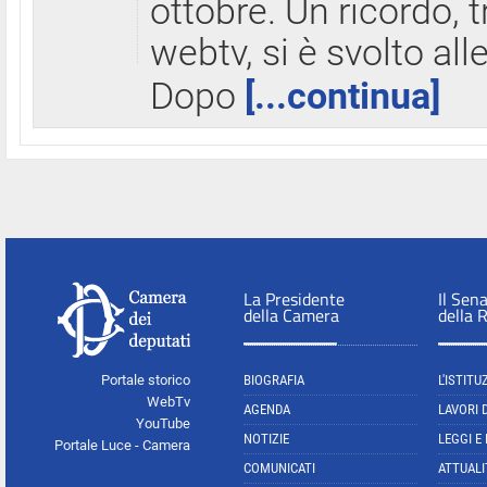
ottobre. Un ricordo, 
webtv, si è svolto all
Dopo
[...continua]
La Presidente
Il Sen
della Camera
della 
Portale storico
BIOGRAFIA
L'ISTITU
WebTv
AGENDA
LAVORI 
YouTube
NOTIZIE
LEGGI E
Portale Luce - Camera
COMUNICATI
ATTUALI