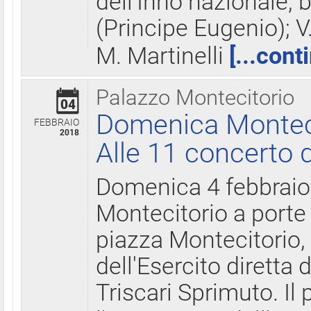
dell'Inno nazionale, 
(Principe Eugenio); V
M. Martinelli
[...cont
Palazzo Montecitorio
04
Domenica Montecit
FEBBRAIO
2018
Alle 11 concerto d
Domenica 4 febbrai
Montecitorio a porte 
piazza Montecitorio, 
dell'Esercito diretta
Triscari Sprimuto. I