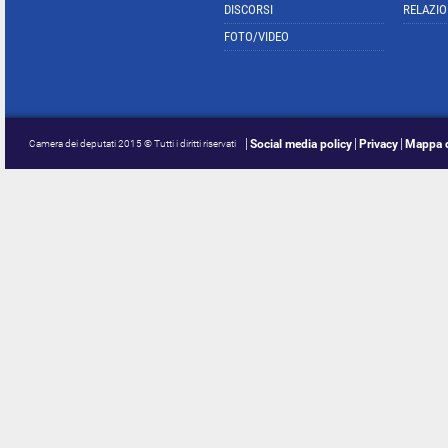
DISCORSI
RELAZIO
FOTO/VIDEO
Social media policy
Privacy
Mappa d
Camera dei deputati 2015 © Tutti i diritti riservati