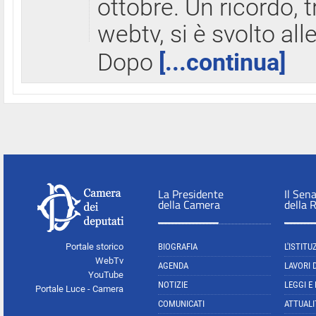
ottobre. Un ricordo, 
webtv, si è svolto all
Dopo
[...continua]
La Presidente
Il Sen
della Camera
della 
Portale storico
BIOGRAFIA
L'ISTITU
WebTv
AGENDA
LAVORI 
YouTube
NOTIZIE
LEGGI E
Portale Luce - Camera
COMUNICATI
ATTUALI