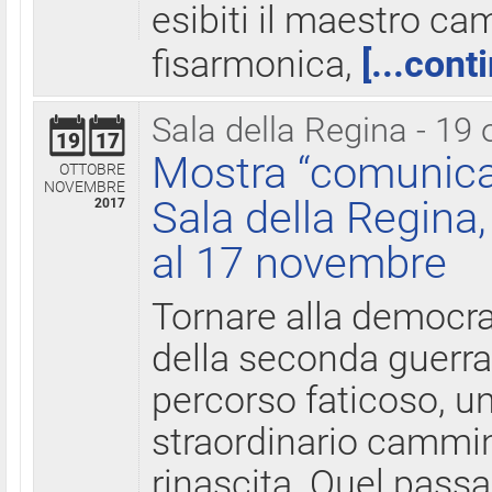
esibiti il maestro c
fisarmonica,
[...cont
Sala della Regina - 19 
19
17
Mostra “comunica
OTTOBRE
NOVEMBRE
Sala della Regina,
2017
al 17 novembre
Tornare alla democra
della seconda guerra 
percorso faticoso, 
straordinario cammin
rinascita. Quel pass