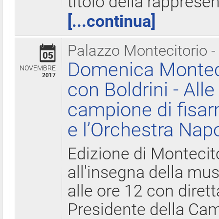
titolo della rapprese
[...continua]
Palazzo Montecitorio -
05
Domenica Monteci
NOVEMBRE
2017
con Boldrini - All
campione di fisar
e l’Orchestra Nap
Edizione di Montecit
all'insegna della mus
alle ore 12 con diret
Presidente della Came