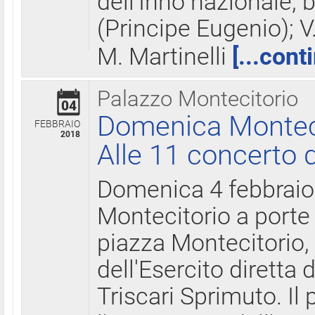
dell'Inno nazionale, 
(Principe Eugenio); V
M. Martinelli
[...cont
Palazzo Montecitorio
04
Domenica Montecit
FEBBRAIO
2018
Alle 11 concerto d
Domenica 4 febbrai
Montecitorio a porte 
piazza Montecitorio, 
dell'Esercito diretta
Triscari Sprimuto. I