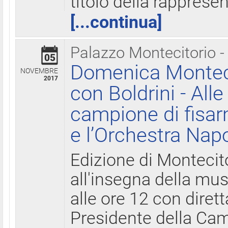
titolo della rapprese
[...continua]
Palazzo Montecitorio -
05
Domenica Monteci
NOVEMBRE
2017
con Boldrini - All
campione di fisar
e l’Orchestra Nap
Edizione di Montecit
all'insegna della mus
alle ore 12 con diret
Presidente della Came