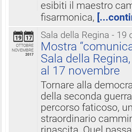
esibiti il maestro c
fisarmonica,
[...cont
Sala della Regina - 19 
19
17
Mostra “comunica
OTTOBRE
NOVEMBRE
Sala della Regina,
2017
al 17 novembre
Tornare alla democra
della seconda guerra 
percorso faticoso, 
straordinario cammin
rinascita. Quel pass