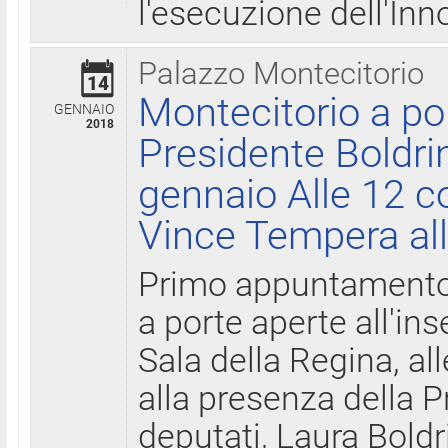
l'esecuzione dell'Inn
Palazzo Montecitorio
14
Montecitorio a po
GENNAIO
2018
Presidente Boldri
gennaio Alle 12 c
Vince Tempera all
Primo appuntamento 
a porte aperte all'in
Sala della Regina, all
alla presenza della 
deputati, Laura Boldri