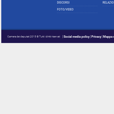
DISCORSI
RELAZIO
FOTO/VIDEO
Social media policy
Privacy
Mappa d
Camera dei deputati 2015 © Tutti i diritti riservati