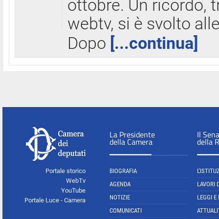
ottobre. Un ricordo, 
webtv, si è svolto all
Dopo
[...continua]
La Presidente
Il Sen
della Camera
della 
Portale storico
BIOGRAFIA
L'ISTITU
WebTv
AGENDA
LAVORI 
YouTube
NOTIZIE
LEGGI E
Portale Luce - Camera
COMUNICATI
ATTUALI