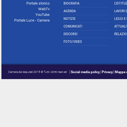
Portale storico
BIOGRAFIA
L'ISTITU
WebTv
AGENDA
LAVORI 
YouTube
NOTIZIE
LEGGI E
Portale Luce - Camera
COMUNICATI
ATTUALI
DISCORSI
RELAZIO
FOTO/VIDEO
Social media policy
Privacy
Mappa d
Camera dei deputati 2015 © Tutti i diritti riservati