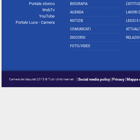
Portale storico
BIOGRAFIA
L'ISTITU
WebTv
AGENDA
LAVORI 
YouTube
NOTIZIE
LEGGI E
Portale Luce - Camera
COMUNICATI
ATTUALI
DISCORSI
RELAZIO
FOTO/VIDEO
Social media policy
Privacy
Mappa d
Camera dei deputati 2015 © Tutti i diritti riservati