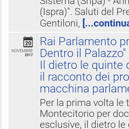
Sistema (Snpa) - Ann
(Ispra)". Saluti del P
Gentiloni,
[...continu
Rai Parlamento pr
20
Dentro il Palazzo"
NOVEMBRE
2017
Il dietro le quint
il racconto dei pro
macchina parlam
Per la prima volta le
Montecitorio per do
esclusive, il dietro le