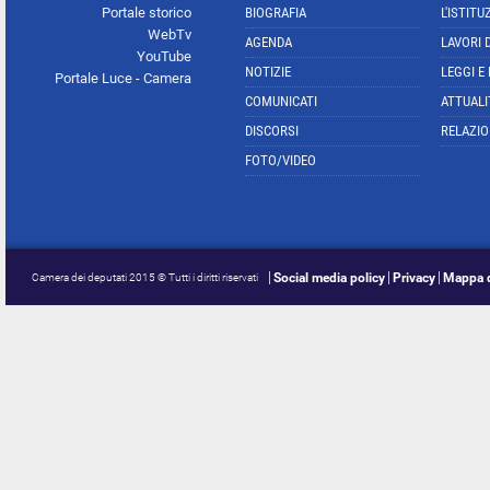
Portale storico
BIOGRAFIA
L'ISTITU
WebTv
AGENDA
LAVORI 
YouTube
NOTIZIE
LEGGI E
Portale Luce - Camera
COMUNICATI
ATTUALI
DISCORSI
RELAZIO
FOTO/VIDEO
Social media policy
Privacy
Mappa d
Camera dei deputati 2015 © Tutti i diritti riservati