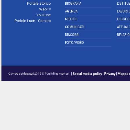
Portale storico
BIOGRAFIA
L'ISTITU
WebTv
AGENDA
LAVORI 
YouTube
NOTIZIE
LEGGI E
Portale Luce - Camera
COMUNICATI
ATTUALI
DISCORSI
RELAZIO
FOTO/VIDEO
Social media policy
Privacy
Mappa d
Camera dei deputati 2015 © Tutti i diritti riservati