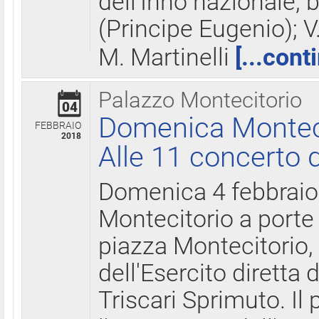
dell'Inno nazionale, 
(Principe Eugenio); V
M. Martinelli
[...cont
Palazzo Montecitorio
04
Domenica Montecit
FEBBRAIO
2018
Alle 11 concerto d
Domenica 4 febbrai
Montecitorio a porte 
piazza Montecitorio, 
dell'Esercito diretta
Triscari Sprimuto. I