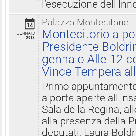
l'esecuzione dell'Inn
Palazzo Montecitorio
14
Montecitorio a po
GENNAIO
2018
Presidente Boldri
gennaio Alle 12 c
Vince Tempera all
Primo appuntamento 
a porte aperte all'in
Sala della Regina, all
alla presenza della 
deputati, Laura Boldri