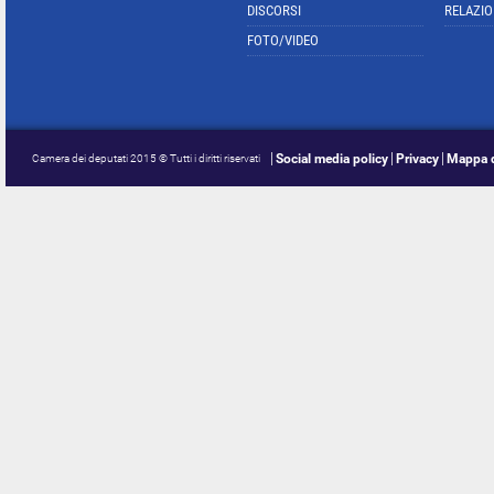
DISCORSI
RELAZIO
FOTO/VIDEO
Social media policy
Privacy
Mappa d
Camera dei deputati 2015 © Tutti i diritti riservati