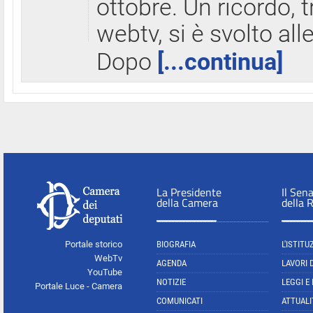
ottobre. Un ricordo, 
webtv, si è svolto all
Dopo
[...continua]
La Presidente
Il Sen
della Camera
della 
Portale storico
BIOGRAFIA
L'ISTITU
WebTv
AGENDA
LAVORI 
YouTube
NOTIZIE
LEGGI E
Portale Luce - Camera
COMUNICATI
ATTUALI