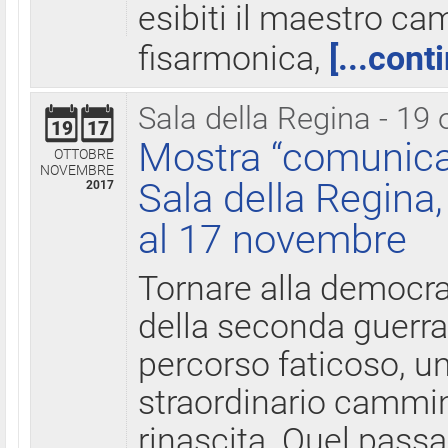
esibiti il maestro c
fisarmonica,
[...cont
Sala della Regina - 19 
19
17
Mostra “comunica
OTTOBRE
NOVEMBRE
Sala della Regina,
2017
al 17 novembre
Tornare alla democra
della seconda guerra 
percorso faticoso, 
straordinario cammin
rinascita. Quel pass