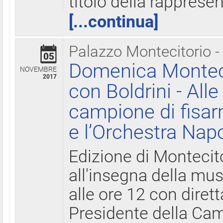
titolo della rapprese
[...continua]
Palazzo Montecitorio -
05
Domenica Monteci
NOVEMBRE
2017
con Boldrini - All
campione di fisar
e l’Orchestra Nap
Edizione di Montecit
all'insegna della mus
alle ore 12 con diret
Presidente della Came