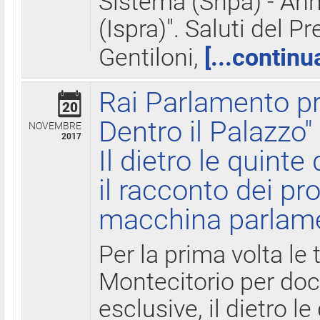
Sistema (Snpa) - Ann
(Ispra)". Saluti del P
Gentiloni,
[...continu
Rai Parlamento pr
20
Dentro il Palazzo"
NOVEMBRE
2017
Il dietro le quint
il racconto dei pro
macchina parlam
Per la prima volta le
Montecitorio per do
esclusive, il dietro le