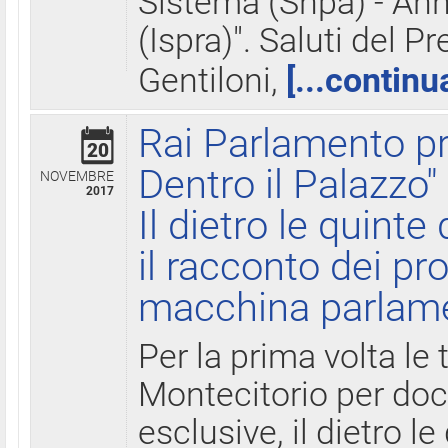
Sistema (Snpa) - Ann
(Ispra)". Saluti del P
Gentiloni,
[...continu
Rai Parlamento pr
20
Dentro il Palazzo"
NOVEMBRE
2017
Il dietro le quint
il racconto dei pro
macchina parlam
Per la prima volta le
Montecitorio per do
esclusive, il dietro le