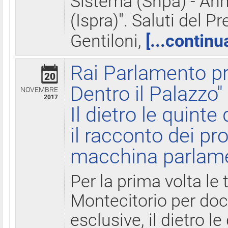
Sistema (Snpa) - Ann
(Ispra)". Saluti del P
Gentiloni,
[...continu
Rai Parlamento pr
20
Dentro il Palazzo"
NOVEMBRE
2017
Il dietro le quint
il racconto dei pro
macchina parlam
Per la prima volta le
Montecitorio per do
esclusive, il dietro le