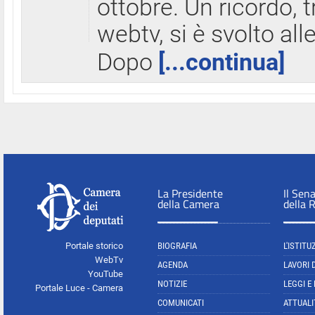
ottobre. Un ricordo, 
webtv, si è svolto all
Dopo
[...continua]
La Presidente
Il Sen
della Camera
della 
Portale storico
BIOGRAFIA
L'ISTITU
WebTv
AGENDA
LAVORI 
YouTube
NOTIZIE
LEGGI E
Portale Luce - Camera
COMUNICATI
ATTUALI