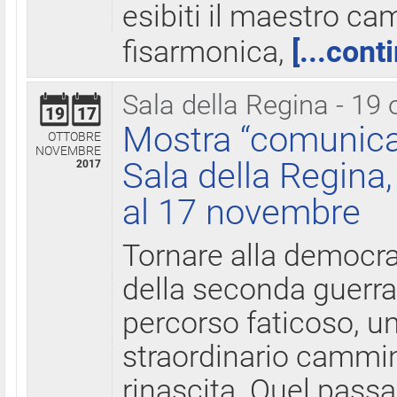
esibiti il maestro c
fisarmonica,
[...cont
Sala della Regina - 19 
19
17
Mostra “comunica
OTTOBRE
NOVEMBRE
Sala della Regina,
2017
al 17 novembre
Tornare alla democra
della seconda guerra 
percorso faticoso, 
straordinario cammin
rinascita. Quel pass