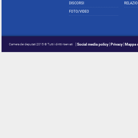
DISCORSI
RELAZIO
FOTO/VIDEO
Social media policy
Privacy
Mappa d
Camera dei deputati 2015 © Tutti i diritti riservati