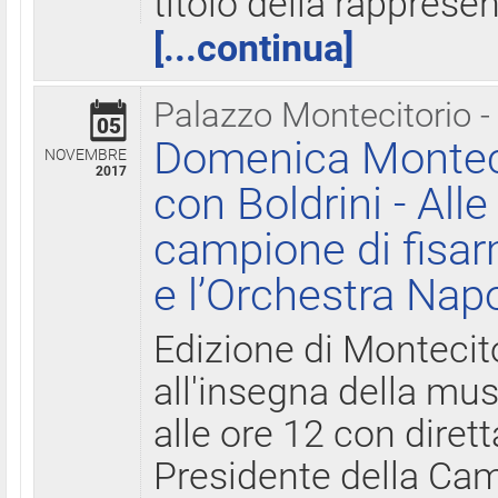
titolo della rapprese
[...continua]
Palazzo Montecitorio -
05
Domenica Monteci
NOVEMBRE
2017
con Boldrini - All
campione di fisar
e l’Orchestra Nap
Edizione di Montecit
all'insegna della mus
alle ore 12 con diret
Presidente della Came