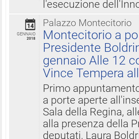
l'esecuzione dell'Inn
Palazzo Montecitorio
14
Montecitorio a po
GENNAIO
2018
Presidente Boldri
gennaio Alle 12 c
Vince Tempera all
Primo appuntamento 
a porte aperte all'in
Sala della Regina, all
alla presenza della 
deputati, Laura Boldri