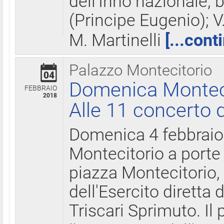
dell'Inno nazionale, 
(Principe Eugenio); V
M. Martinelli
[...cont
Palazzo Montecitorio
04
Domenica Montecit
FEBBRAIO
2018
Alle 11 concerto d
Domenica 4 febbrai
Montecitorio a porte 
piazza Montecitorio, 
dell'Esercito diretta
Triscari Sprimuto. I