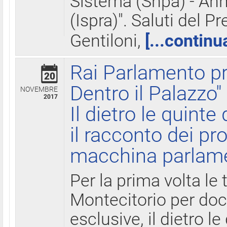
Sistema (Snpa) - Ann
(Ispra)". Saluti del P
Gentiloni,
[...continu
Rai Parlamento pr
20
Dentro il Palazzo"
NOVEMBRE
2017
Il dietro le quint
il racconto dei pro
macchina parlam
Per la prima volta le
Montecitorio per do
esclusive, il dietro le