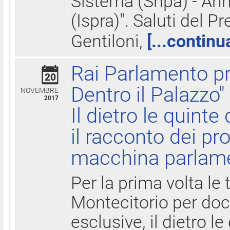
Sistema (Snpa) - Ann
(Ispra)". Saluti del P
Gentiloni,
[...continu
Rai Parlamento pr
20
Dentro il Palazzo"
NOVEMBRE
2017
Il dietro le quint
il racconto dei pro
macchina parlam
Per la prima volta le
Montecitorio per do
esclusive, il dietro le