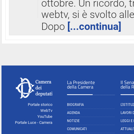
ottobre. Un ricordo, 
webtv, si è svolto all
Dopo
[...continua]
La Presidente
Il Sen
della Camera
della 
Portale storico
BIOGRAFIA
L'ISTITU
WebTv
AGENDA
LAVORI 
YouTube
NOTIZIE
LEGGI E
Portale Luce - Camera
COMUNICATI
ATTUALI