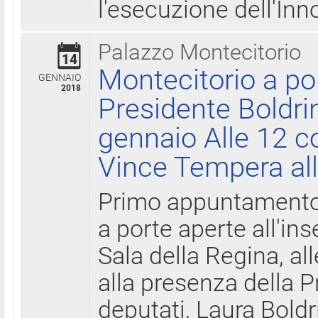
l'esecuzione dell'Inn
Palazzo Montecitorio
14
Montecitorio a po
GENNAIO
2018
Presidente Boldri
gennaio Alle 12 c
Vince Tempera all
Primo appuntamento 
a porte aperte all'in
Sala della Regina, all
alla presenza della 
deputati, Laura Boldri