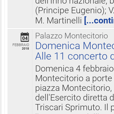
dell'Inno nazionale, 
(Principe Eugenio); V
M. Martinelli
[...cont
Palazzo Montecitorio
04
Domenica Montecit
FEBBRAIO
2018
Alle 11 concerto d
Domenica 4 febbrai
Montecitorio a porte 
piazza Montecitorio, 
dell'Esercito diretta
Triscari Sprimuto. I