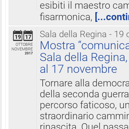
esibiti il maestro c
fisarmonica,
[...cont
Sala della Regina - 19 
19
17
Mostra “comunica
OTTOBRE
NOVEMBRE
Sala della Regina,
2017
al 17 novembre
Tornare alla democra
della seconda guerra 
percorso faticoso, 
straordinario cammin
rinascita. Quel pass