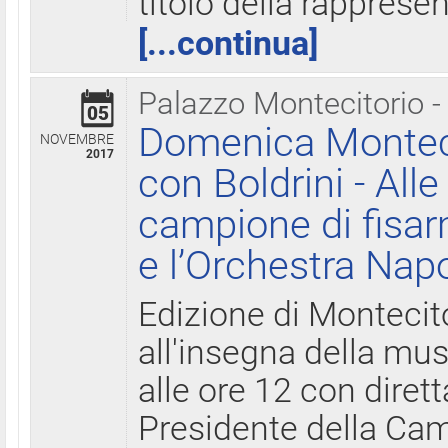
titolo della rapprese
[...continua]
Palazzo Montecitorio -
05
Domenica Monteci
NOVEMBRE
2017
con Boldrini - All
campione di fisar
e l’Orchestra Nap
Edizione di Montecit
all'insegna della mus
alle ore 12 con diret
Presidente della Came