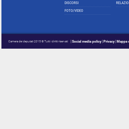
DISCORSI
RELAZIO
FOTO/VIDEO
Social media policy
Privacy
Mappa d
Camera dei deputati 2015 © Tutti i diritti riservati