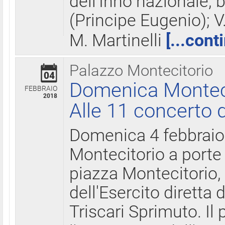
dell'Inno nazionale, 
(Principe Eugenio); V
M. Martinelli
[...cont
Palazzo Montecitorio
04
Domenica Montecit
FEBBRAIO
2018
Alle 11 concerto d
Domenica 4 febbrai
Montecitorio a porte 
piazza Montecitorio, 
dell'Esercito diretta
Triscari Sprimuto. I