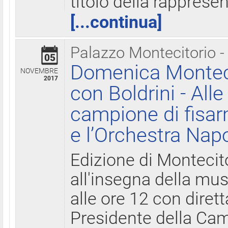
titolo della rapprese
[...continua]
Palazzo Montecitorio -
05
Domenica Monteci
NOVEMBRE
2017
con Boldrini - All
campione di fisar
e l’Orchestra Nap
Edizione di Montecit
all'insegna della mus
alle ore 12 con diret
Presidente della Came