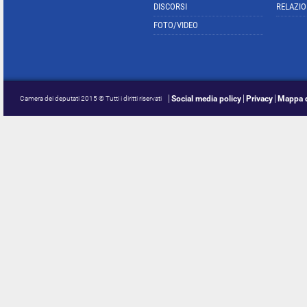
DISCORSI
RELAZIO
FOTO/VIDEO
Social media policy
Privacy
Mappa d
Camera dei deputati 2015 © Tutti i diritti riservati