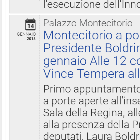
l'esecuzione dell'Inn
Palazzo Montecitorio
14
Montecitorio a po
GENNAIO
2018
Presidente Boldri
gennaio Alle 12 c
Vince Tempera all
Primo appuntamento 
a porte aperte all'in
Sala della Regina, all
alla presenza della 
deputati, Laura Boldri