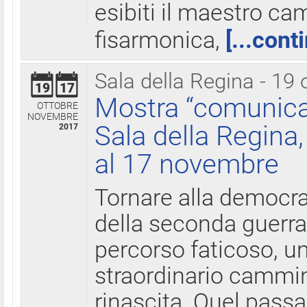
esibiti il maestro c
fisarmonica,
[...cont
Sala della Regina - 19 
19
17
Mostra “comunica
OTTOBRE
NOVEMBRE
Sala della Regina,
2017
al 17 novembre
Tornare alla democra
della seconda guerra 
percorso faticoso, 
straordinario cammin
rinascita. Quel pass