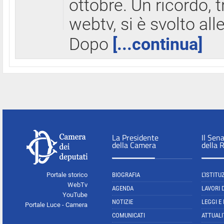
ottobre. Un ricordo, 
webtv, si è svolto all
Dopo
[...continua]
La Presidente
Il Sen
della Camera
della 
Portale storico
BIOGRAFIA
L'ISTITU
WebTv
AGENDA
LAVORI 
YouTube
NOTIZIE
LEGGI E
Portale Luce - Camera
COMUNICATI
ATTUALI