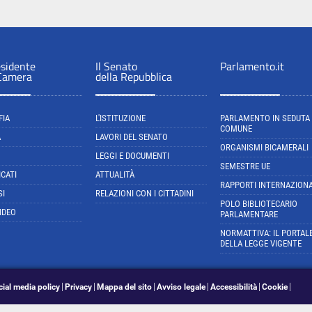
esidente
Il Senato
Parlamento.it
 Camera
della Repubblica
FIA
L'ISTITUZIONE
PARLAMENTO IN SEDUTA
COMUNE
A
LAVORI DEL SENATO
ORGANISMI BICAMERALI
LEGGI E DOCUMENTI
SEMESTRE UE
CATI
ATTUALITÀ
RAPPORTI INTERNAZIONA
SI
RELAZIONI CON I CITTADINI
POLO BIBLIOTECARIO
IDEO
PARLAMENTARE
NORMATTIVA: IL PORTAL
DELLA LEGGE VIGENTE
cial media policy
Privacy
Mappa del sito
Avviso legale
Accessibilità
Cookie