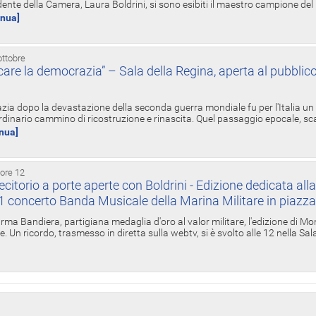
ente della Camera, Laura Boldrini, si sono esibiti il maestro campione de
inua]
ottobre
re la democrazia” – Sala della Regina, aperta al pubblico
zia dopo la devastazione della seconda guerra mondiale fu per l'Italia un
inario cammino di ricostruzione e rinascita. Quel passaggio epocale, s
inua]
 ore 12
torio a porte aperte con Boldrini - Edizione dedicata all
11 concerto Banda Musicale della Marina Militare in piazz
Irma Bandiera, partigiana medaglia d'oro al valor militare, l'edizione di Mo
. Un ricordo, trasmesso in diretta sulla webtv, si è svolto alle 12 nella Sa