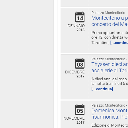
Palazzo Montecitorio
Montecitorio a p
14
concerto del Ma
GENNAIO
2018
Primo appuntamento d
ore 12, con diretta w
Tarantino,
[...contin
Palazzo Montecitorio -
Thyssen dieci an
03
acciaierie di Tor
DICEMBRE
2017
A dieci anni dal rogo
la notte tra il 5 e il
[...continua]
Palazzo Montecitorio -
Domenica Monteci
05
fisarmonica, Pie
NOVEMBRE
2017
Edizione di Montecito