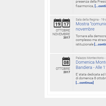
presenza della Presid
fisarmonica,
[...cont
Sala della Regina - 19 
Mostra “comunica
19
17
novembre
OTTOBRE
NOVEMBRE
Tornare alla democra
2017
complesso ma straord
istituzionale
[...cont
Palazzo Montecitorio -
Domenica Monteci
08
Bandiera - Alle 
OTTOBRE
2017
E' stata dedicata ad 
di domenica 8 ottobre
[...continua]