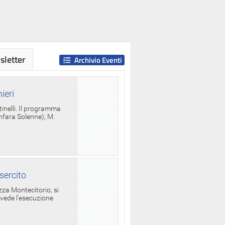
letter
Archivio Eventi
ieri
tinelli. Il programma
anfara Solenne); M.
sercito
za Montecitorio, si
evede l'esecuzione