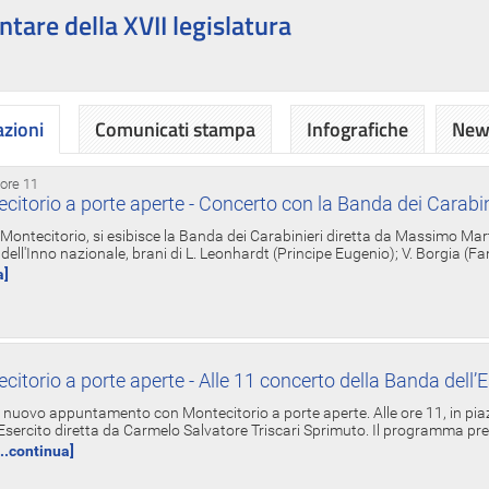
ntare della XVII legislatura
azioni
Comunicati stampa
Infografiche
News
 ore 11
torio a porte aperte - Concerto con la Banda dei Carabin
a Montecitorio, si esibisce la Banda dei Carabinieri diretta da Massimo Mar
dell'Inno nazionale, brani di L. Leonhardt (Principe Eugenio); V. Borgia (F
a]
torio a porte aperte - Alle 11 concerto della Banda dell’E
nuovo appuntamento con Montecitorio a porte aperte. Alle ore 11, in piaz
'Esercito diretta da Carmelo Salvatore Triscari Sprimuto. Il programma pr
...continua]