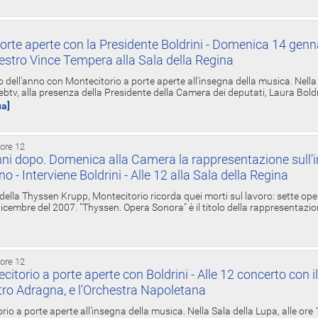
orte aperte con la Presidente Boldrini - Domenica 14 genn
estro Vince Tempera alla Sala della Regina
ell'anno con Montecitorio a porte aperte all'insegna della musica. Nella S
ebtv, alla presenza della Presidente della Camera dei deputati, Laura Boldrin
ua]
 ore 12
ni dopo. Domenica alla Camera la rappresentazione sull’i
ino - Interviene Boldrini - Alle 12 alla Sala della Regina
 della Thyssen Krupp, Montecitorio ricorda quei morti sul lavoro: sette ope
 6 dicembre del 2007. "Thyssen. Opera Sonora" è il titolo della rappresentazi
 ore 12
torio a porte aperte con Boldrini - Alle 12 concerto con i
tro Adragna, e l’Orchestra Napoletana
rio a porte aperte all'insegna della musica. Nella Sala della Lupa, alle ore 