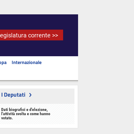
Legislatura corrente >>
opa
Internazionale
I Deputati
Dati biografici e d'elezione,
l'attività svolta e come hanno
votato.