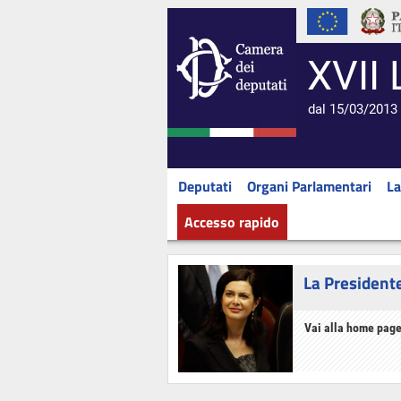
XVII 
dal 15/03/2013 
Deputati
Organi Parlamentari
La
Accesso rapido
La President
Vai alla home page