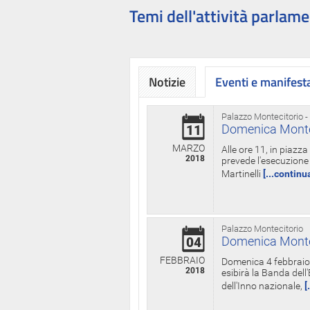
Temi dell'attività parlame
Notizie
Eventi e manifest
Palazzo Montecitorio -
Domenica Monteci
11
MARZO
Alle ore 11, in piazz
2018
prevede l'esecuzione 
Martinelli
[...continu
Palazzo Montecitorio
Domenica Monteci
04
FEBBRAIO
Domenica 4 febbraio 
2018
esibirà la Banda dell
dell'Inno nazionale,
[