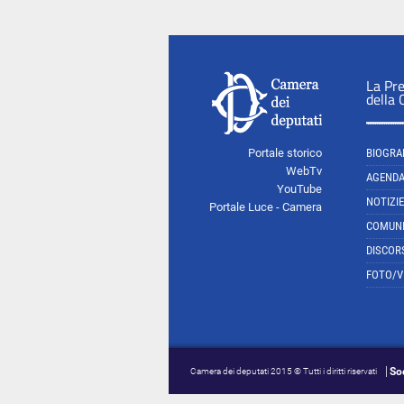
La Pr
della
Portale storico
BIOGRA
WebTv
AGEND
YouTube
NOTIZIE
Portale Luce - Camera
COMUNI
DISCOR
FOTO/V
So
Camera dei deputati 2015 © Tutti i diritti riservati