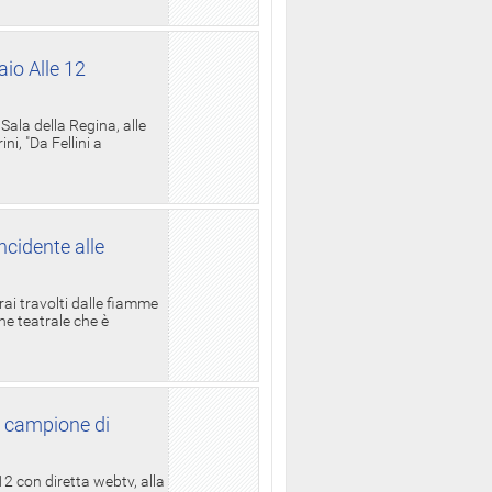
aio Alle 12
ala della Regina, alle
i, "Da Fellini a
ncidente alle
rai travolti dalle fiamme
one teatrale che è
l campione di
12 con diretta webtv, alla