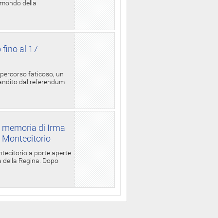
l mondo della
 fino al 17
 percorso faticoso, un
candito dal referendum
a memoria di Irma
a Montecitorio
ntecitorio a porte aperte
la della Regina. Dopo