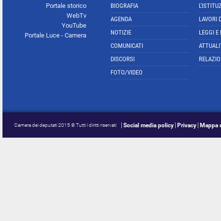
Portale storico
BIOGRAFIA
L'ISTITU
WebTv
AGENDA
LAVORI 
YouTube
NOTIZIE
LEGGI E
Portale Luce - Camera
COMUNICATI
ATTUALI
DISCORSI
RELAZIO
FOTO/VIDEO
Social media policy
Privacy
Mappa d
Camera dei deputati 2015 © Tutti i diritti riservati