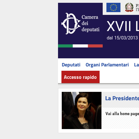
XVII 
dal 15/03/2013 
Deputati
Organi Parlamentari
La
Accesso rapido
La President
Vai alla home page