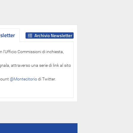
letter
letter
Archivio Newsletter
 l'Ufficio Commissioni di inchiesta,
ala, attraverso una serie di link al sito
ccount
@Montecitorio
di Twitter.