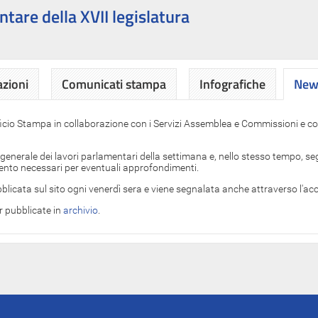
ntare della XVII legislatura
azioni
Comunicati stampa
Infografiche
News
News
ficio Stampa in collaborazione con i Servizi Assemblea e Commissioni e con
 generale dei lavori parlamentari della settimana e, nello stesso tempo, segn
imento necessari per eventuali approfondimenti.
blicata sul sito ogni venerdì sera e viene segnalata anche attraverso l'a
er pubblicate in
archivio
.