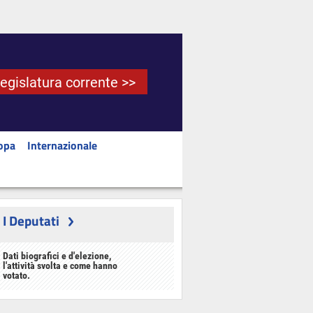
Legislatura corrente >>
opa
Internazionale
I Deputati
Dati biografici e d'elezione,
l'attività svolta e come hanno
votato.