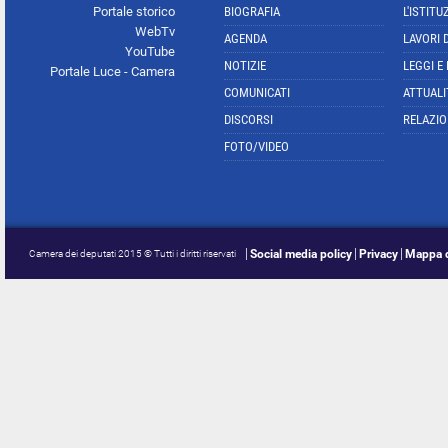
Portale storico
BIOGRAFIA
L'ISTITU
WebTv
AGENDA
LAVORI 
YouTube
NOTIZIE
LEGGI E
Portale Luce - Camera
COMUNICATI
ATTUALI
DISCORSI
RELAZIO
FOTO/VIDEO
Social media policy
Privacy
Mappa d
Camera dei deputati 2015 © Tutti i diritti riservati