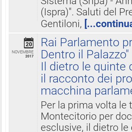
Sistema (Snpa) - Ann
(Ispra)". Saluti del P
Gentiloni,
[...continu
Rai Parlamento pr
20
Dentro il Palazzo"
NOVEMBRE
2017
Il dietro le quint
il racconto dei pro
macchina parlam
Per la prima volta le
Montecitorio per do
esclusive, il dietro le