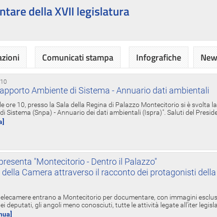
ntare della XVII legislatura
azioni
Comunicati stampa
Infografiche
News
 10
apporto Ambiente di Sistema - Annuario dati ambientali
e ore 10, presso la Sala della Regina di Palazzo Montecitorio si è svolta l
 Sistema (Snpa) - Annuario dei dati ambientali (Ispra)". Saluti del Presid
a]
resenta "Montecitorio - Dentro il Palazzo"
nte della Camera attraverso il racconto dei protagonisti del
 telecamere entrano a Montecitorio per documentare, con immagini esclusive
i deputati, gli angoli meno conosciuti, tutte le attività legate all'iter legisl
inua]