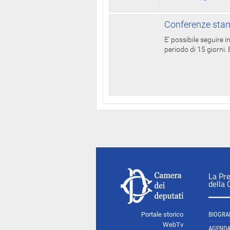
Conferenze stam
E' possibile seguire 
periodo di 15 giorni. E
La Pr
della
Portale storico
BIOGRA
WebTv
AGEND