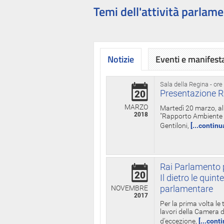
Temi dell'attività parlame
Notizie
Eventi e manifest
Sala della Regina - ore
Presentazione R
20
MARZO
Martedì 20 marzo, all
2018
"Rapporto Ambiente di
Gentiloni,
[...continu
Rai Parlamento p
20
Il dietro le qui
parlamentare
NOVEMBRE
2017
Per la prima volta le
lavori della Camera de
d'eccezione,
[...cont