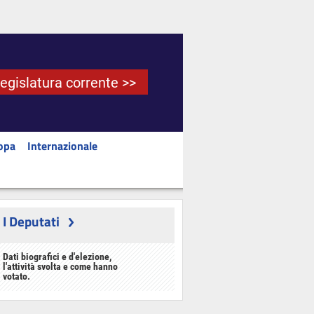
Legislatura corrente >>
opa
Internazionale
I Deputati
Dati biografici e d'elezione,
l'attività svolta e come hanno
votato.