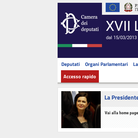
XVII 
dal 15/03/2013 
Deputati
Organi Parlamentari
La
Accesso rapido
La President
Vai alla home page