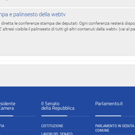
pa e palinsesto della webtv
in diretta le conferenze stampa dei deputati. Ogni conferenza resterà dispo
' altresì visibile il palinsesto di tutti gli altri contenuti della webtv. (vai al 
esidente
Il Senato
Parlamento.it
 Camera
della Repubblica
FIA
L'ISTITUZIONE
PARLAMENTO IN SEDUTA
COMUNE
A
LAVORI DEL SENATO