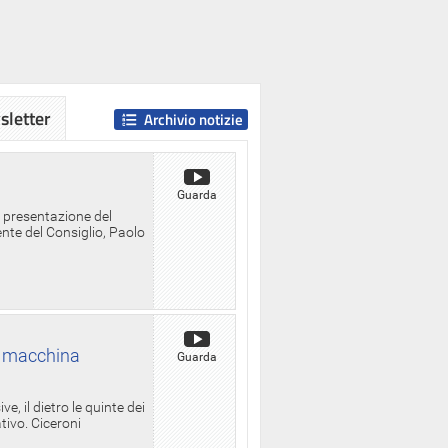
letter
Archivio notizie
Guarda
a presentazione del
ente del Consiglio, Paolo
la macchina
Guarda
, il dietro le quinte dei
ativo. Ciceroni