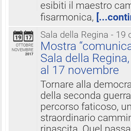
esibiti il maestro c
fisarmonica,
[...cont
Sala della Regina - 19 
19
17
Mostra “comunica
OTTOBRE
NOVEMBRE
Sala della Regina,
2017
al 17 novembre
Tornare alla democra
della seconda guerra 
percorso faticoso, 
straordinario cammin
rinascita. Quel pass