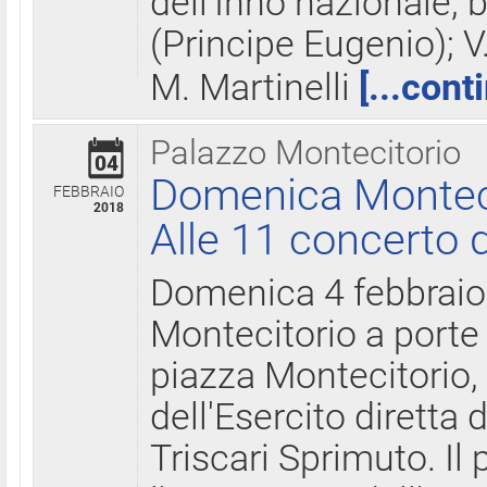
dell'Inno nazionale, 
(Principe Eugenio); V
M. Martinelli
[...cont
Palazzo Montecitorio
04
Domenica Montecit
FEBBRAIO
2018
Alle 11 concerto d
Domenica 4 febbrai
Montecitorio a porte 
piazza Montecitorio, 
dell'Esercito diretta
Triscari Sprimuto. I