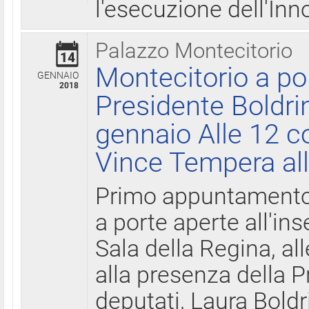
l'esecuzione dell'Inn
Palazzo Montecitorio
14
Montecitorio a po
GENNAIO
2018
Presidente Boldri
gennaio Alle 12 c
Vince Tempera all
Primo appuntamento 
a porte aperte all'in
Sala della Regina, all
alla presenza della 
deputati, Laura Boldri