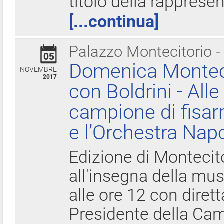
titolo della rapprese
[...continua]
Palazzo Montecitorio -
05
Domenica Monteci
NOVEMBRE
2017
con Boldrini - All
campione di fisar
e l’Orchestra Nap
Edizione di Montecit
all'insegna della mus
alle ore 12 con diret
Presidente della Came