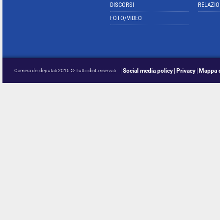
DISCORSI
RELAZIO
FOTO/VIDEO
Social media policy
Privacy
Mappa d
Camera dei deputati 2015 © Tutti i diritti riservati