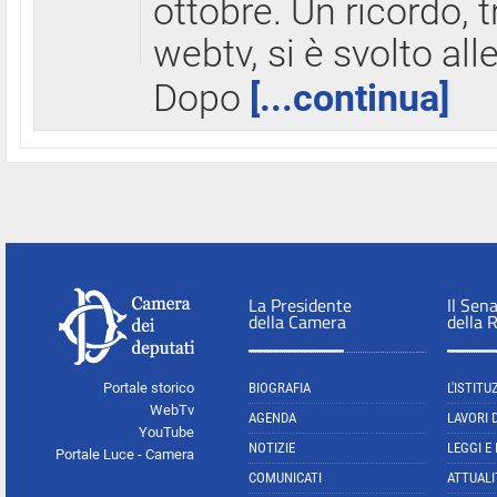
ottobre. Un ricordo, 
webtv, si è svolto all
Dopo
[...continua]
La Presidente
Il Sen
della Camera
della 
Portale storico
BIOGRAFIA
L'ISTITU
WebTv
AGENDA
LAVORI 
YouTube
NOTIZIE
LEGGI E
Portale Luce - Camera
COMUNICATI
ATTUALI