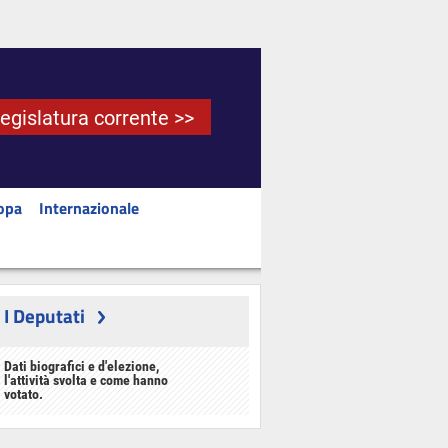
Legislatura corrente >>
opa
Internazionale
I Deputati
Dati biografici e d'elezione,
l'attività svolta e come hanno
votato.