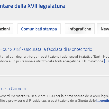
ntare della XVII legislatura
azioni
Comunicati stampa
Infografiche
News
Hour 2018" - Oscurata la facciata di Montecitorio
i al pari degli altri organi costituzionali aderisce all'iniziativa "Earth 
lica a un più razionale utilizzo delle fonti energetiche. L'illuminazione
[..
 della Camera
nerdì 23 marzo 2018 alle ore 11.00 per la prima seduta della XVIII legisla
Ufficio provvisorio di Presidenza; la costituzione della Giunta delle
[...cont