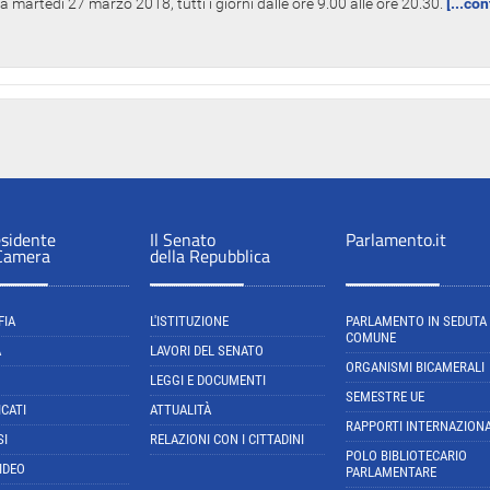
 martedì 27 marzo 2018, tutti i giorni dalle ore 9.00 alle ore 20.30.
[...co
esidente
Il Senato
Parlamento.it
 Camera
della Repubblica
FIA
L'ISTITUZIONE
PARLAMENTO IN SEDUTA
COMUNE
A
LAVORI DEL SENATO
ORGANISMI BICAMERALI
LEGGI E DOCUMENTI
SEMESTRE UE
CATI
ATTUALITÀ
RAPPORTI INTERNAZIONA
SI
RELAZIONI CON I CITTADINI
POLO BIBLIOTECARIO
IDEO
PARLAMENTARE