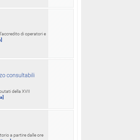
l'accredito di operatori e
a]
zo consultabili
putati della XVII
ua]
orio a partire dalle ore