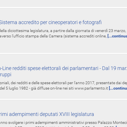
istema accredito per cineoperatori e fotografi
ella diciottesima legislatura, a partire dalla giornata di venerdì 23 marzo, 
averso l'ufficio stampa della Camera (sistema accrediti online,
[...continu
-Line redditi spese elettorali dei parlamentari - Dal 19 mar
Gruppi
oniali, dei redditi e delle spese elettorali per l'anno 2017, presentate dai de
 del 5 luglio 1982 - già diffuse on-line nei siti www.parlamento.it
[...contin
rimi adempimenti deputati XVIII legislatura
tranno svolgere i primi adempimenti amministrativi presso Palazzo Montecit