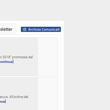
letter
Archivio Comunicati
Hour 2018" promossa dal
.continua]
tura. All'ordine del
inua]