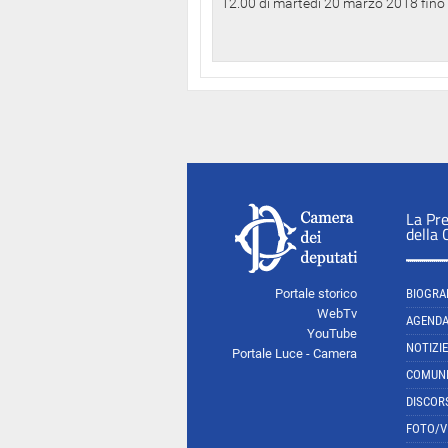
12.00 di martedì 20 marzo 2018 fino a
La Pr
della
Portale storico
BIOGRA
WebTv
AGEND
YouTube
NOTIZIE
Portale Luce - Camera
COMUNI
DISCOR
FOTO/V