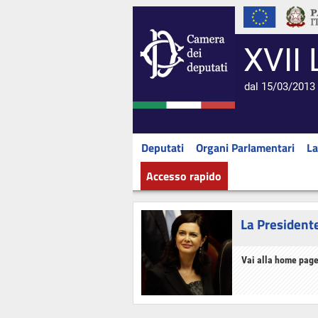
XVII 
dal 15/03/2013 
Deputati
Organi Parlamentari
La
Accesso rapido
La President
Vai alla home page