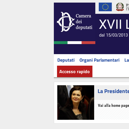
XVII 
dal 15/03/2013 
Deputati
Organi Parlamentari
La
Accesso rapido
La President
Vai alla home page