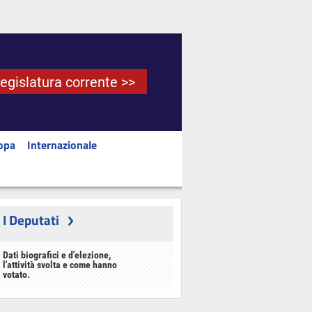
Legislatura corrente >>
opa
Internazionale
I Deputati
Dati biografici e d'elezione,
l'attività svolta e come hanno
votato.