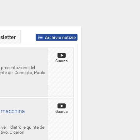
letter
Archivio notizie
Guarda
a presentazione del
ente del Consiglio, Paolo
la macchina
Guarda
, il dietro le quinte dei
ativo. Ciceroni