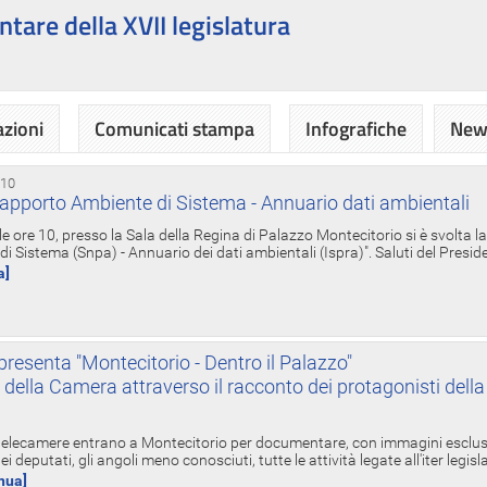
ntare della XVII legislatura
azioni
Comunicati stampa
Infografiche
News
 10
apporto Ambiente di Sistema - Annuario dati ambientali
e ore 10, presso la Sala della Regina di Palazzo Montecitorio si è svolta l
 Sistema (Snpa) - Annuario dei dati ambientali (Ispra)". Saluti del Presid
a]
resenta "Montecitorio - Dentro il Palazzo"
nte della Camera attraverso il racconto dei protagonisti del
 telecamere entrano a Montecitorio per documentare, con immagini esclusive
i deputati, gli angoli meno conosciuti, tutte le attività legate all'iter legisl
inua]