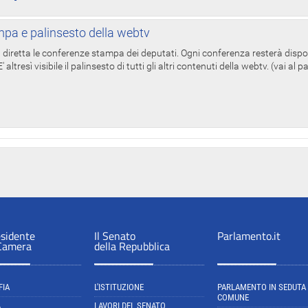
pa e palinsesto della webtv
in diretta le conferenze stampa dei deputati. Ogni conferenza resterà dispo
' altresì visibile il palinsesto di tutti gli altri contenuti della webtv. (vai al 
esidente
Il Senato
Parlamento.it
 Camera
della Repubblica
FIA
L'ISTITUZIONE
PARLAMENTO IN SEDUTA
COMUNE
A
LAVORI DEL SENATO