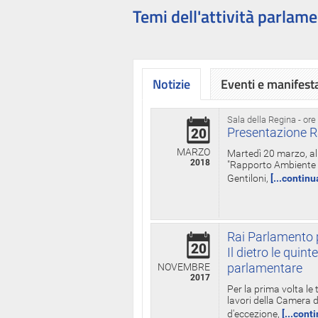
Temi dell'attività parlame
Notizie
Eventi e manifest
Sala della Regina - ore
Presentazione R
20
MARZO
Martedì 20 marzo, all
2018
"Rapporto Ambiente di
Gentiloni,
[...continu
Rai Parlamento p
20
Il dietro le qui
parlamentare
NOVEMBRE
2017
Per la prima volta le
lavori della Camera de
d'eccezione,
[...cont