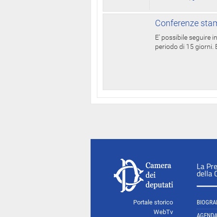
Conferenze stam
E' possibile seguire 
periodo di 15 giorni. E
La Pr
della
Portale storico
BIOGRA
WebTv
AGEND