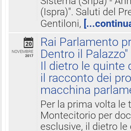
Sistema (Snpa) - Ann
(Ispra)". Saluti del P
Gentiloni,
[...continu
Rai Parlamento pr
20
Dentro il Palazzo"
NOVEMBRE
2017
Il dietro le quint
il racconto dei pro
macchina parlam
Per la prima volta le
Montecitorio per do
esclusive, il dietro le