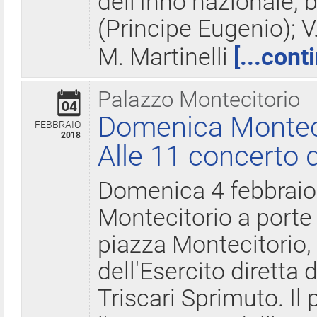
dell'Inno nazionale, 
(Principe Eugenio); V
M. Martinelli
[...cont
Palazzo Montecitorio
04
Domenica Montecit
FEBBRAIO
2018
Alle 11 concerto d
Domenica 4 febbrai
Montecitorio a porte 
piazza Montecitorio, 
dell'Esercito diretta
Triscari Sprimuto. I