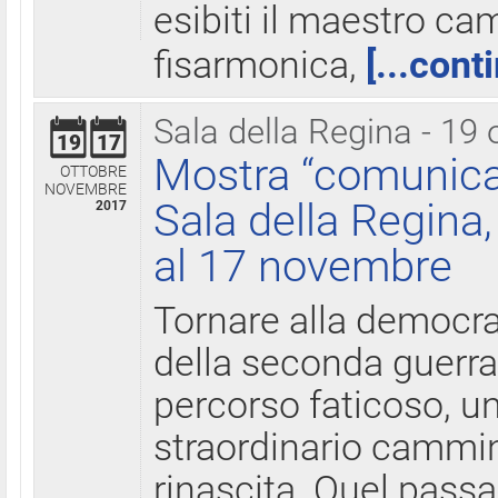
esibiti il maestro c
fisarmonica,
[...cont
Sala della Regina - 19 
19
17
Mostra “comunica
OTTOBRE
NOVEMBRE
Sala della Regina,
2017
al 17 novembre
Tornare alla democra
della seconda guerra 
percorso faticoso, 
straordinario cammin
rinascita. Quel pass