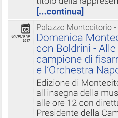
titolo della rapprese
[...continua]
Palazzo Montecitorio -
05
Domenica Monteci
NOVEMBRE
2017
con Boldrini - All
campione di fisar
e l’Orchestra Nap
Edizione di Montecit
all'insegna della mus
alle ore 12 con diret
Presidente della Came