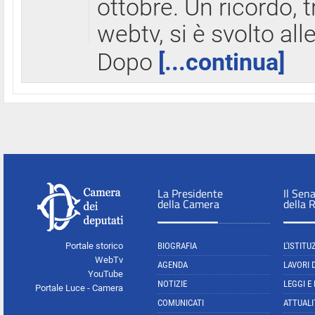
ottobre. Un ricordo, 
webtv, si è svolto all
Dopo
[...continua]
La Presidente
Il Sen
della Camera
della 
Portale storico
BIOGRAFIA
L'ISTITU
WebTv
AGENDA
LAVORI 
YouTube
NOTIZIE
LEGGI E
Portale Luce - Camera
COMUNICATI
ATTUALI