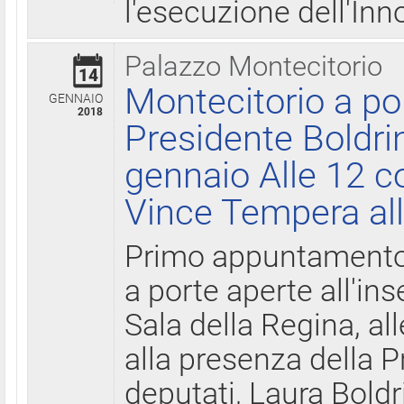
l'esecuzione dell'Inn
Palazzo Montecitorio
14
Montecitorio a po
GENNAIO
2018
Presidente Boldri
gennaio Alle 12 c
Vince Tempera all
Primo appuntamento 
a porte aperte all'in
Sala della Regina, all
alla presenza della 
deputati, Laura Boldri