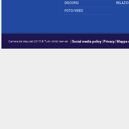
DISCORSI
RELAZIO
FOTO/VIDEO
Social media policy
Privacy
Mappa d
Camera dei deputati 2015 © Tutti i diritti riservati