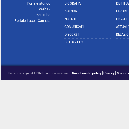
Portale storico
BIOGRAFIA
L'ISTITU
WebTv
AGENDA
LAVORI 
YouTube
NOTIZIE
LEGGI E
Portale Luce - Camera
COMUNICATI
ATTUALI
DISCORSI
RELAZIO
FOTO/VIDEO
Social media policy
Privacy
Mappa d
Camera dei deputati 2015 © Tutti i diritti riservati