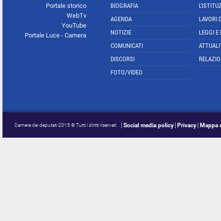
Portale storico
BIOGRAFIA
L'ISTITU
WebTv
AGENDA
LAVORI 
YouTube
NOTIZIE
LEGGI E
Portale Luce - Camera
COMUNICATI
ATTUALI
DISCORSI
RELAZIO
FOTO/VIDEO
Social media policy
Privacy
Mappa d
Camera dei deputati 2015 © Tutti i diritti riservati