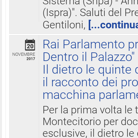
Sistema (Snpa) - Ann
(Ispra)". Saluti del P
Gentiloni,
[...continu
Rai Parlamento pr
20
Dentro il Palazzo"
NOVEMBRE
2017
Il dietro le quint
il racconto dei pro
macchina parlam
Per la prima volta le
Montecitorio per do
esclusive, il dietro le