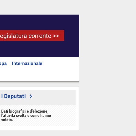
Legislatura corrente >>
opa
Internazionale
I Deputati
Dati biografici e d'elezione,
l'attività svolta e come hanno
votato.