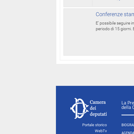
Conferenze stam
E' possibile seguire 
periodo di 15 giorni. E
La Pr
della
Portale storico
BIOGRA
WebTv
AGEND