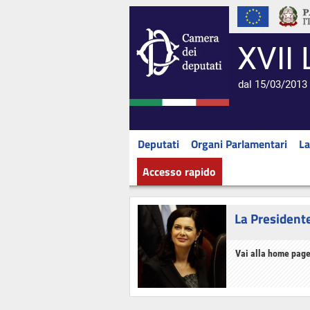
XVII 
dal 15/03/2013 
Deputati
Organi Parlamentari
La
Accesso rapido
La President
Vai alla home page