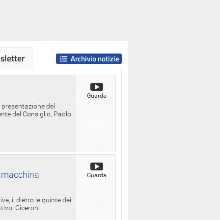
letter
Archivio notizie
Guarda
a presentazione del
ente del Consiglio, Paolo
la macchina
Guarda
, il dietro le quinte dei
ativo. Ciceroni