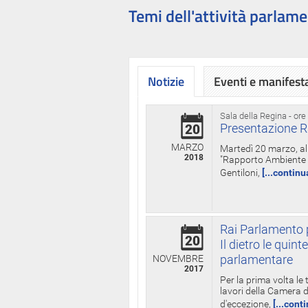
Temi dell'attività parlame
Notizie
Eventi e manifest
Sala della Regina - ore
Presentazione R
20
MARZO
Martedì 20 marzo, all
2018
"Rapporto Ambiente di
Gentiloni,
[...continu
Rai Parlamento p
20
Il dietro le qui
parlamentare
NOVEMBRE
2017
Per la prima volta le
lavori della Camera de
d'eccezione,
[...cont