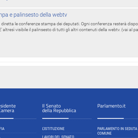
pa e palinsesto della webtv
in diretta le conferenze stampa dei deputati. Ogni conferenza resterà dispo
' altresì visibile il palinsesto di tutti gli altri contenuti della webtv. (vai al 
esidente
Il Senato
Parlamento.it
 Camera
della Repubblica
FIA
L'ISTITUZIONE
PARLAMENTO IN SEDUTA
COMUNE
A
LAVORI DEL SENATO