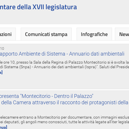
ntare della XVII legislatura
azioni
Comunicati stampa
Infografiche
News
 10
apporto Ambiente di Sistema - Annuario dati ambientali
e ore 10, presso la Sala della Regina di Palazzo Montecitorio si è svolta l
 Sistema (Snpa) - Annuario dei dati ambientali (Ispra)". Saluti del Presid
a]
resenta "Montecitorio - Dentro il Palazzo"
nte della Camera attraverso il racconto dei protagonisti del
 telecamere entrano a Montecitorio per documentare, con immagini esclusive
i deputati, gli angoli meno conosciuti, tutte le attività legate all'iter legisl
inua]