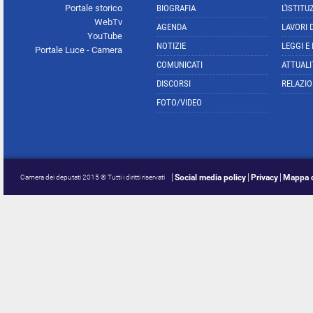
Portale storico
BIOGRAFIA
L'ISTITU
WebTv
AGENDA
LAVORI 
YouTube
NOTIZIE
LEGGI E
Portale Luce - Camera
COMUNICATI
ATTUALI
DISCORSI
RELAZIO
FOTO/VIDEO
Social media policy
Privacy
Mappa d
Camera dei deputati 2015 © Tutti i diritti riservati