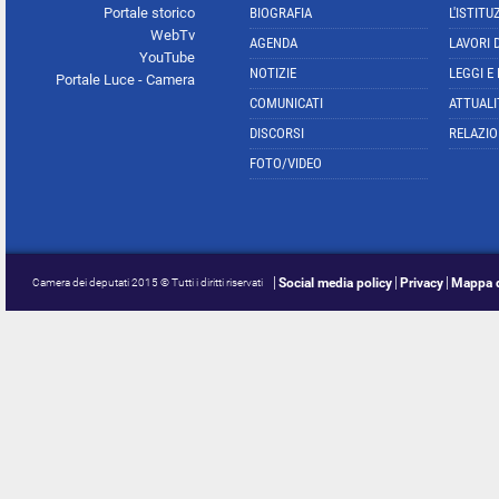
Portale storico
BIOGRAFIA
L'ISTITU
WebTv
AGENDA
LAVORI 
YouTube
NOTIZIE
LEGGI E
Portale Luce - Camera
COMUNICATI
ATTUALI
DISCORSI
RELAZIO
FOTO/VIDEO
Social media policy
Privacy
Mappa d
Camera dei deputati 2015 © Tutti i diritti riservati