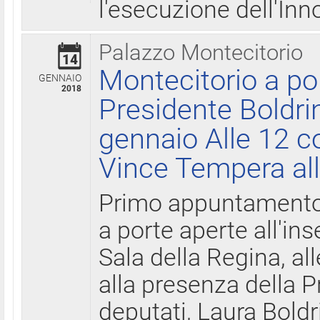
l'esecuzione dell'Inn
Palazzo Montecitorio
14
Montecitorio a po
GENNAIO
2018
Presidente Boldri
gennaio Alle 12 c
Vince Tempera all
Primo appuntamento 
a porte aperte all'in
Sala della Regina, all
alla presenza della 
deputati, Laura Boldri