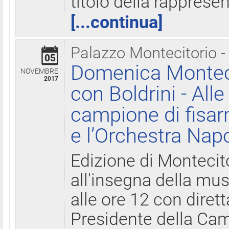
titolo della rapprese
[...continua]
Palazzo Montecitorio -
05
Domenica Monteci
NOVEMBRE
2017
con Boldrini - All
campione di fisar
e l’Orchestra Nap
Edizione di Montecit
all'insegna della mus
alle ore 12 con diret
Presidente della Came