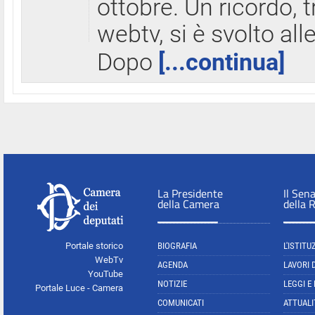
ottobre. Un ricordo, 
webtv, si è svolto all
Dopo
[...continua]
La Presidente
Il Sen
della Camera
della 
Portale storico
BIOGRAFIA
L'ISTITU
WebTv
AGENDA
LAVORI 
YouTube
NOTIZIE
LEGGI E
Portale Luce - Camera
COMUNICATI
ATTUALI