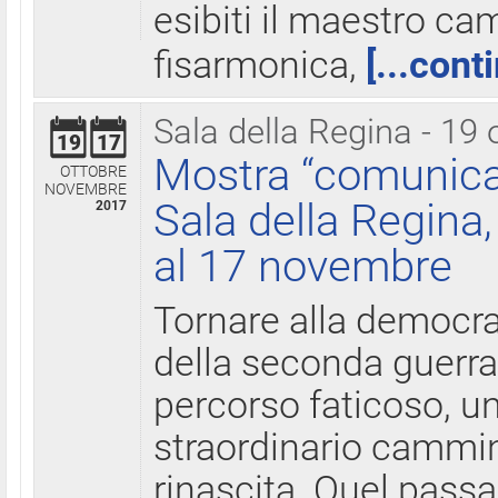
esibiti il maestro c
fisarmonica,
[...cont
Sala della Regina - 19 
19
17
Mostra “comunica
OTTOBRE
NOVEMBRE
Sala della Regina,
2017
al 17 novembre
Tornare alla democra
della seconda guerra 
percorso faticoso, 
straordinario cammin
rinascita. Quel pass