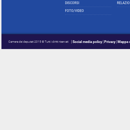
DISCORSI
RELAZIO
FOTO/VIDEO
Social media policy
Privacy
Mappa d
Camera dei deputati 2015 © Tutti i diritti riservati