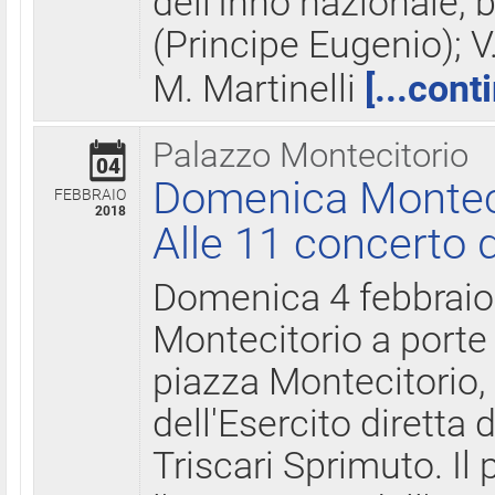
dell'Inno nazionale, 
(Principe Eugenio); V
M. Martinelli
[...cont
Palazzo Montecitorio
04
Domenica Montecit
FEBBRAIO
2018
Alle 11 concerto d
Domenica 4 febbrai
Montecitorio a porte 
piazza Montecitorio, 
dell'Esercito diretta
Triscari Sprimuto. I