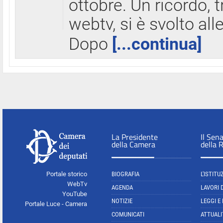
ottobre. Un ricordo, 
webtv, si è svolto all
Dopo
[...continua]
La Presidente
Il Sen
della Camera
della 
Portale storico
BIOGRAFIA
L'ISTITU
WebTv
AGENDA
LAVORI 
YouTube
NOTIZIE
LEGGI E
Portale Luce - Camera
COMUNICATI
ATTUALI