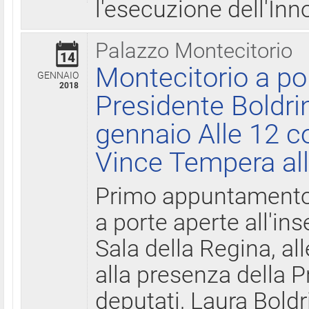
l'esecuzione dell'Inn
Palazzo Montecitorio
14
Montecitorio a po
GENNAIO
2018
Presidente Boldri
gennaio Alle 12 c
Vince Tempera all
Primo appuntamento 
a porte aperte all'in
Sala della Regina, all
alla presenza della 
deputati, Laura Boldri