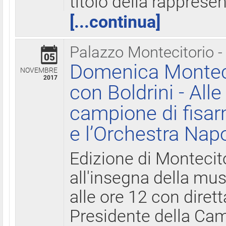
titolo della rapprese
[...continua]
Palazzo Montecitorio -
05
Domenica Monteci
NOVEMBRE
2017
con Boldrini - All
campione di fisar
e l’Orchestra Nap
Edizione di Montecit
all'insegna della mus
alle ore 12 con diret
Presidente della Came