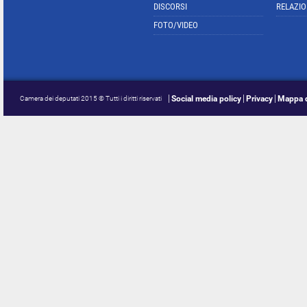
DISCORSI
RELAZIO
FOTO/VIDEO
Social media policy
Privacy
Mappa d
Camera dei deputati 2015 © Tutti i diritti riservati