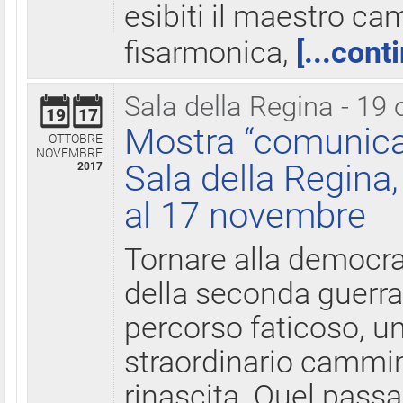
esibiti il maestro c
fisarmonica,
[...cont
Sala della Regina - 19 
19
17
Mostra “comunica
OTTOBRE
NOVEMBRE
Sala della Regina,
2017
al 17 novembre
Tornare alla democra
della seconda guerra 
percorso faticoso, 
straordinario cammin
rinascita. Quel pass