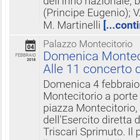
dell'Inno nazionale, 
(Principe Eugenio); V
M. Martinelli
[...cont
Palazzo Montecitorio
04
Domenica Montecit
FEBBRAIO
2018
Alle 11 concerto d
Domenica 4 febbrai
Montecitorio a porte 
piazza Montecitorio, 
dell'Esercito diretta
Triscari Sprimuto. I