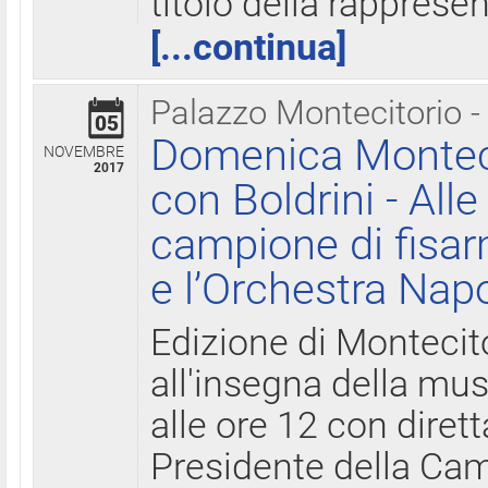
titolo della rapprese
[...continua]
Palazzo Montecitorio -
05
Domenica Monteci
NOVEMBRE
2017
con Boldrini - All
campione di fisar
e l’Orchestra Nap
Edizione di Montecit
all'insegna della mus
alle ore 12 con diret
Presidente della Came