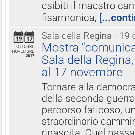
esibiti il maestro c
fisarmonica,
[...cont
Sala della Regina - 19 
19
17
Mostra “comunica
OTTOBRE
NOVEMBRE
Sala della Regina,
2017
al 17 novembre
Tornare alla democra
della seconda guerra 
percorso faticoso, 
straordinario cammin
rinascita. Quel pass