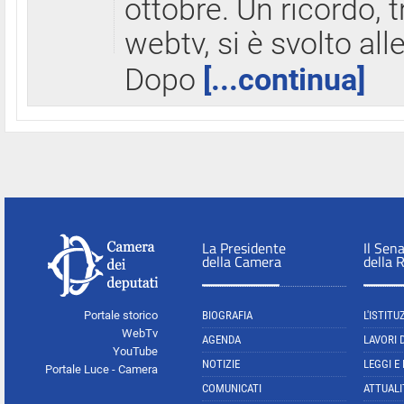
ottobre. Un ricordo, 
webtv, si è svolto all
Dopo
[...continua]
La Presidente
Il Sen
della Camera
della 
Portale storico
BIOGRAFIA
L'ISTITU
WebTv
AGENDA
LAVORI 
YouTube
NOTIZIE
LEGGI E
Portale Luce - Camera
COMUNICATI
ATTUALI