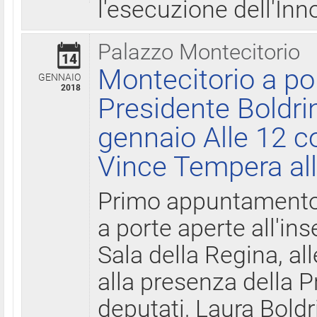
l'esecuzione dell'Inn
Palazzo Montecitorio
14
Montecitorio a po
GENNAIO
2018
Presidente Boldri
gennaio Alle 12 c
Vince Tempera all
Primo appuntamento 
a porte aperte all'in
Sala della Regina, all
alla presenza della 
deputati, Laura Boldri