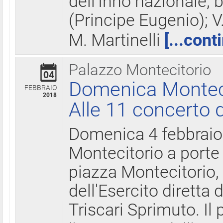
dell'Inno nazionale, 
(Principe Eugenio); V
M. Martinelli
[...cont
Palazzo Montecitorio
04
Domenica Montecit
FEBBRAIO
2018
Alle 11 concerto d
Domenica 4 febbrai
Montecitorio a porte 
piazza Montecitorio, 
dell'Esercito diretta
Triscari Sprimuto. I