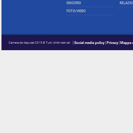
DISCORSI
RELAZIO
FOTO/VIDEO
Social media policy
Privacy
Mappa d
Camera dei deputati 2015 © Tutti i diritti riservati