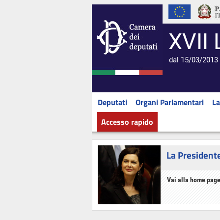
XVII 
dal 15/03/2013 
Deputati
Organi Parlamentari
La
Accesso rapido
La President
Vai alla home page