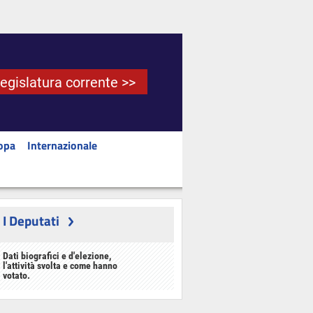
Legislatura corrente >>
opa
Internazionale
I Deputati
Dati biografici e d'elezione,
l'attività svolta e come hanno
votato.