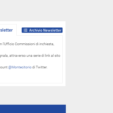
letter
letter
Archivio Newsletter
 l'Ufficio Commissioni di inchiesta,
ala, attraverso una serie di link al sito
ccount
@Montecitorio
di Twitter.