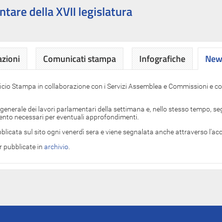
ntare della XVII legislatura
azioni
Comunicati stampa
Infografiche
News
News
ficio Stampa in collaborazione con i Servizi Assemblea e Commissioni e con
 generale dei lavori parlamentari della settimana e, nello stesso tempo, segn
imento necessari per eventuali approfondimenti.
blicata sul sito ogni venerdì sera e viene segnalata anche attraverso l'a
er pubblicate in
archivio
.