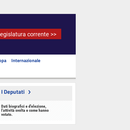
Legislatura corrente >>
opa
Internazionale
I Deputati
Dati biografici e d'elezione,
l'attività svolta e come hanno
votato.