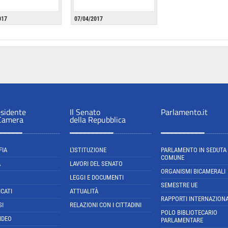
017
07/04/2017
esidente
Il Senato
Parlamento.it
 Camera
della Repubblica
FIA
L'ISTITUZIONE
PARLAMENTO IN SEDUTA
COMUNE
A
LAVORI DEL SENATO
ORGANISMI BICAMERALI
LEGGI E DOCUMENTI
SEMESTRE UE
CATI
ATTUALITÀ
RAPPORTI INTERNAZIONA
SI
RELAZIONI CON I CITTADINI
POLO BIBLIOTECARIO
IDEO
PARLAMENTARE