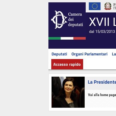
XVII 
dal 15/03/2013 
Deputati
Organi Parlamentari
La
Accesso rapido
La President
Vai alla home page