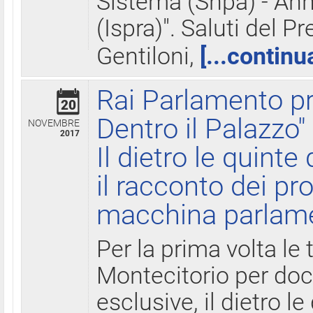
Sistema (Snpa) - Ann
(Ispra)". Saluti del P
Gentiloni,
[...continu
Rai Parlamento pr
20
Dentro il Palazzo"
NOVEMBRE
2017
Il dietro le quint
il racconto dei pro
macchina parlam
Per la prima volta le
Montecitorio per do
esclusive, il dietro le