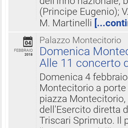
dell'Inno nazionale, 
(Principe Eugenio); V
M. Martinelli
[...cont
Palazzo Montecitorio
04
Domenica Montecit
FEBBRAIO
2018
Alle 11 concerto d
Domenica 4 febbrai
Montecitorio a porte 
piazza Montecitorio, 
dell'Esercito diretta
Triscari Sprimuto. I