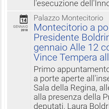
l'esecuzione dell'Inn
Palazzo Montecitorio
14
Montecitorio a po
GENNAIO
2018
Presidente Boldri
gennaio Alle 12 c
Vince Tempera all
Primo appuntamento 
a porte aperte all'in
Sala della Regina, all
alla presenza della 
deputati, Laura Boldri