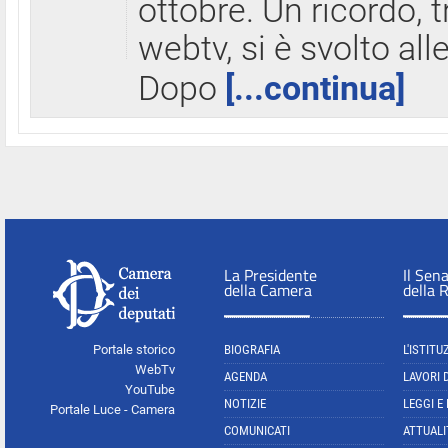
ottobre. Un ricordo, 
webtv, si è svolto all
Dopo
[...continua]
La Presidente
Il Sen
della Camera
della 
Portale storico
BIOGRAFIA
L'ISTITU
WebTv
AGENDA
LAVORI 
YouTube
NOTIZIE
LEGGI E
Portale Luce - Camera
COMUNICATI
ATTUALI