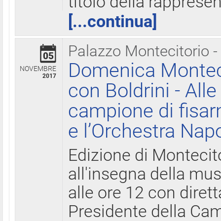
titolo della rapprese
[...continua]
Palazzo Montecitorio -
05
Domenica Monteci
NOVEMBRE
2017
con Boldrini - All
campione di fisar
e l’Orchestra Nap
Edizione di Montecit
all'insegna della mus
alle ore 12 con diret
Presidente della Came