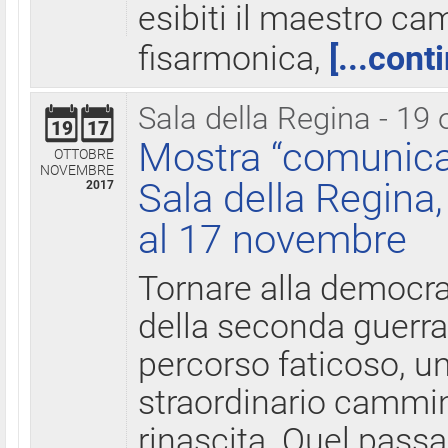
esibiti il maestro c
fisarmonica,
[...cont
Sala della Regina - 19 
19
17
Mostra “comunica
OTTOBRE
NOVEMBRE
Sala della Regina,
2017
al 17 novembre
Tornare alla democra
della seconda guerra 
percorso faticoso, 
straordinario cammin
rinascita. Quel pass