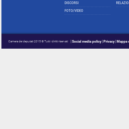
DISCORSI
RELAZIO
FOTO/VIDEO
Social media policy
Privacy
Mappa d
Camera dei deputati 2015 © Tutti i diritti riservati