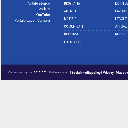
Portale storico
BIOGRAFIA
L'ISTITU
WebTv
AGENDA
LAVORI 
YouTube
NOTIZIE
LEGGI E
Portale Luce - Camera
COMUNICATI
ATTUALI
DISCORSI
RELAZIO
FOTO/VIDEO
Social media policy
Privacy
Mappa d
Camera dei deputati 2015 © Tutti i diritti riservati