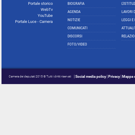
Portale storico
BIOGRAFIA
L'ISTITU
WebTv
AGENDA
LAVORI 
YouTube
NOTIZIE
LEGGI E
Portale Luce - Camera
COMUNICATI
ATTUALI
DISCORSI
RELAZIO
FOTO/VIDEO
Social media policy
Privacy
Mappa d
Camera dei deputati 2015 © Tutti i diritti riservati