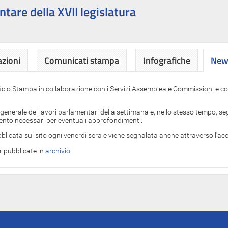
ntare della XVII legislatura
azioni
Comunicati stampa
Infografiche
News
News
ficio Stampa in collaborazione con i Servizi Assemblea e Commissioni e con
 generale dei lavori parlamentari della settimana e, nello stesso tempo, segn
imento necessari per eventuali approfondimenti.
blicata sul sito ogni venerdì sera e viene segnalata anche attraverso l'a
er pubblicate in
archivio
.