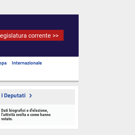
Legislatura corrente >>
opa
Internazionale
I Deputati
Dati biografici e d'elezione,
l'attività svolta e come hanno
votato.