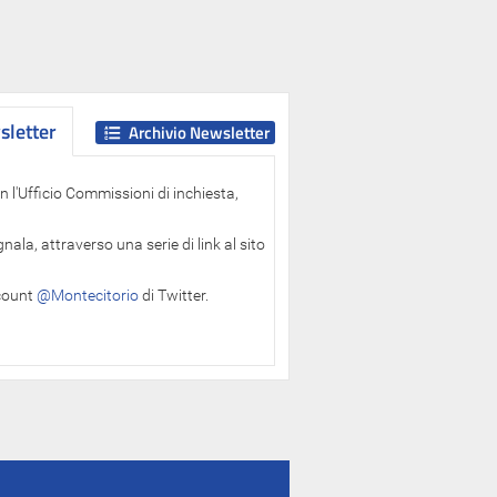
letter
letter
Archivio Newsletter
 l'Ufficio Commissioni di inchiesta,
ala, attraverso una serie di link al sito
ccount
@Montecitorio
di Twitter.