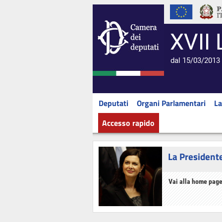
XVII 
dal 15/03/2013 
Deputati
Organi Parlamentari
La
Accesso rapido
La President
Vai alla home page