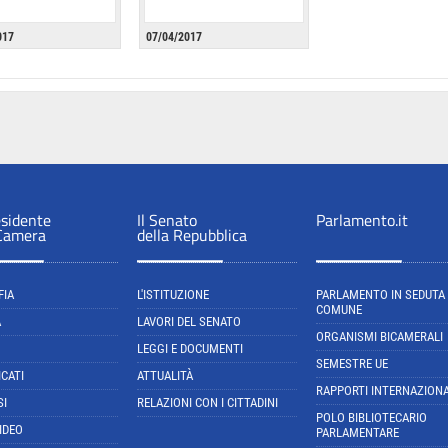
017
07/04/2017
esidente
Il Senato
Parlamento.it
 Camera
della Repubblica
FIA
L'ISTITUZIONE
PARLAMENTO IN SEDUTA
COMUNE
A
LAVORI DEL SENATO
ORGANISMI BICAMERALI
LEGGI E DOCUMENTI
SEMESTRE UE
CATI
ATTUALITÀ
RAPPORTI INTERNAZIONA
SI
RELAZIONI CON I CITTADINI
POLO BIBLIOTECARIO
IDEO
PARLAMENTARE