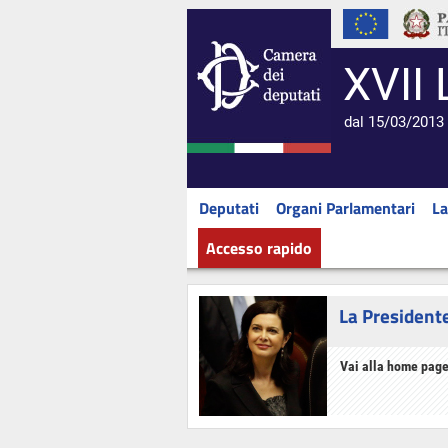
XVII 
dal 15/03/2013 
Deputati
Organi Parlamentari
La
Accesso rapido
La President
Vai alla home page