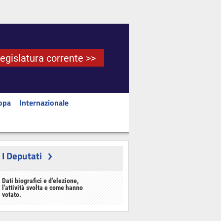
Legislatura corrente >>
opa
Internazionale
I Deputati
Dati biografici e d'elezione,
l'attività svolta e come hanno
votato.