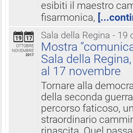
esibiti il maestro c
fisarmonica,
[...cont
Sala della Regina - 19 
19
17
Mostra “comunica
OTTOBRE
NOVEMBRE
Sala della Regina,
2017
al 17 novembre
Tornare alla democra
della seconda guerra 
percorso faticoso, 
straordinario cammin
rinascita. Quel pass