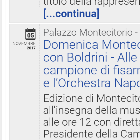
titolo della rapprese
[...continua]
Palazzo Montecitorio -
05
Domenica Monteci
NOVEMBRE
2017
con Boldrini - All
campione di fisar
e l’Orchestra Nap
Edizione di Montecit
all'insegna della mus
alle ore 12 con diret
Presidente della Came