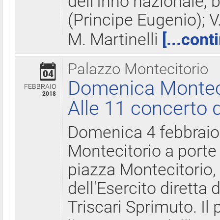
dell'Inno nazionale, 
(Principe Eugenio); V
M. Martinelli
[...cont
Palazzo Montecitorio
04
Domenica Montecit
FEBBRAIO
2018
Alle 11 concerto d
Domenica 4 febbrai
Montecitorio a porte 
piazza Montecitorio, 
dell'Esercito diretta
Triscari Sprimuto. I