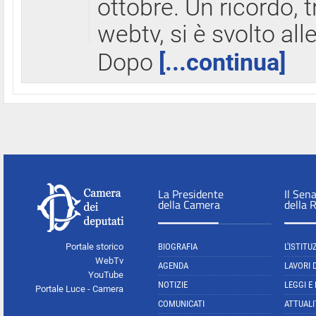
ottobre. Un ricordo, 
webtv, si è svolto all
Dopo
[...continua]
La Presidente
Il Sen
della Camera
della 
Portale storico
BIOGRAFIA
L'ISTITU
WebTv
AGENDA
LAVORI 
YouTube
NOTIZIE
LEGGI E
Portale Luce - Camera
COMUNICATI
ATTUALI