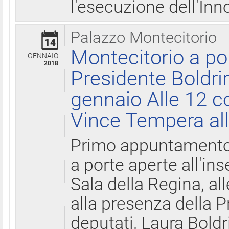
l'esecuzione dell'Inn
Palazzo Montecitorio
14
Montecitorio a po
GENNAIO
2018
Presidente Boldri
gennaio Alle 12 c
Vince Tempera all
Primo appuntamento 
a porte aperte all'in
Sala della Regina, all
alla presenza della 
deputati, Laura Boldri