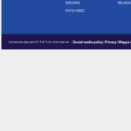
DISCORSI
RELAZIO
FOTO/VIDEO
Social media policy
Privacy
Mappa d
Camera dei deputati 2015 © Tutti i diritti riservati