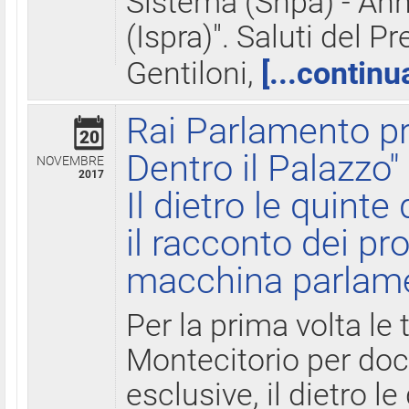
Sistema (Snpa) - Ann
(Ispra)". Saluti del P
Gentiloni,
[...continu
Rai Parlamento pr
20
Dentro il Palazzo"
NOVEMBRE
2017
Il dietro le quint
il racconto dei pro
macchina parlam
Per la prima volta le
Montecitorio per do
esclusive, il dietro le