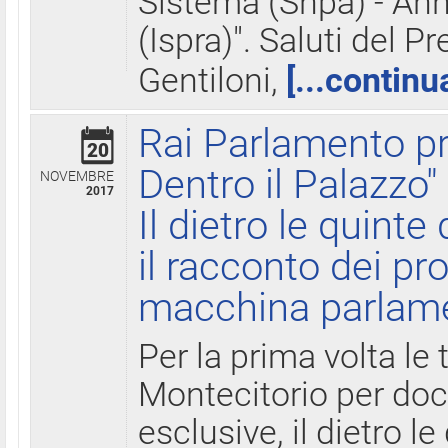
Sistema (Snpa) - Ann
(Ispra)". Saluti del P
Gentiloni,
[...continu
Rai Parlamento pr
20
Dentro il Palazzo"
NOVEMBRE
2017
Il dietro le quint
il racconto dei pro
macchina parlam
Per la prima volta le
Montecitorio per do
esclusive, il dietro le